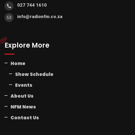
027 744 1610
info@radionfm.co.za
Explore More
Home
Show Schedule
Events
About Us
NFM News
Contact Us