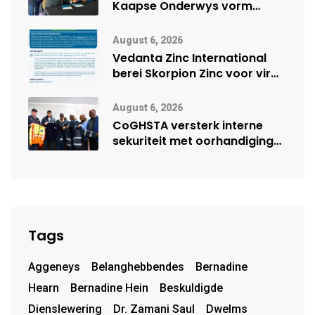
Kaapse Onderwys vorm
digitale toekoms deur Cisco-
vennootskap
August 6, 2026
Vedanta Zinc International
berei Skorpion Zinc voor vir
moontlike herbegin
August 6, 2026
CoGHSTA versterk interne
sekuriteit met oorhandiging
van uniforms
Tags
Aggeneys
Belanghebbendes
Bernadine
Hearn
Bernadine Hein
Beskuldigde
Dienslewering
Dr. Zamani Saul
Dwelms