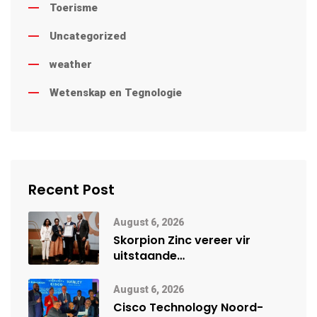
Toerisme
Uncategorized
weather
Wetenskap en Tegnologie
Recent Post
August 6, 2026
Skorpion Zinc vereer vir
uitstaande
veiligheidsprestasie by
Namibië Mynbou Ekspo
August 6, 2026
Cisco Technology Noord-