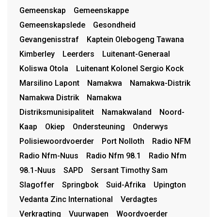
Gemeenskap
Gemeenskappe
Gemeenskapslede
Gesondheid
Gevangenisstraf
Kaptein Olebogeng Tawana
Kimberley
Leerders
Luitenant-Generaal
Koliswa Otola
Luitenant Kolonel Sergio Kock
Marsilino Lapont
Namakwa
Namakwa-Distrik
Namakwa Distrik
Namakwa
Distriksmunisipaliteit
Namakwaland
Noord-
Kaap
Okiep
Ondersteuning
Onderwys
Polisiewoordvoerder
Port Nolloth
Radio NFM
Radio Nfm-Nuus
Radio Nfm 98.1
Radio Nfm
98.1-Nuus
SAPD
Sersant Timothy Sam
Slagoffer
Springbok
Suid-Afrika
Upington
Vedanta Zinc International
Verdagtes
Verkragting
Vuurwapen
Woordvoerder