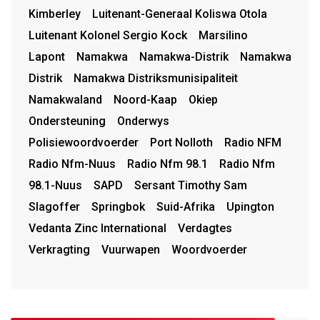
Kimberley
Luitenant-Generaal Koliswa Otola
Luitenant Kolonel Sergio Kock
Marsilino
Lapont
Namakwa
Namakwa-Distrik
Namakwa
Distrik
Namakwa Distriksmunisipaliteit
Namakwaland
Noord-Kaap
Okiep
Ondersteuning
Onderwys
Polisiewoordvoerder
Port Nolloth
Radio NFM
Radio Nfm-Nuus
Radio Nfm 98.1
Radio Nfm
98.1-Nuus
SAPD
Sersant Timothy Sam
Slagoffer
Springbok
Suid-Afrika
Upington
Vedanta Zinc International
Verdagtes
Verkragting
Vuurwapen
Woordvoerder