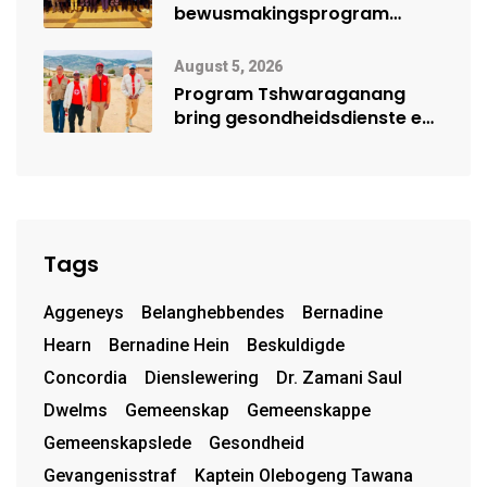
bewusmakingsprogram
herdenk Wêrelddag teen
Mensehandel
August 5, 2026
Program Tshwaraganang
bring gesondheidsdienste en
opvoeding na Kamiesberg
Tags
Aggeneys
Belanghebbendes
Bernadine
Hearn
Bernadine Hein
Beskuldigde
Concordia
Dienslewering
Dr. Zamani Saul
Dwelms
Gemeenskap
Gemeenskappe
Gemeenskapslede
Gesondheid
Gevangenisstraf
Kaptein Olebogeng Tawana