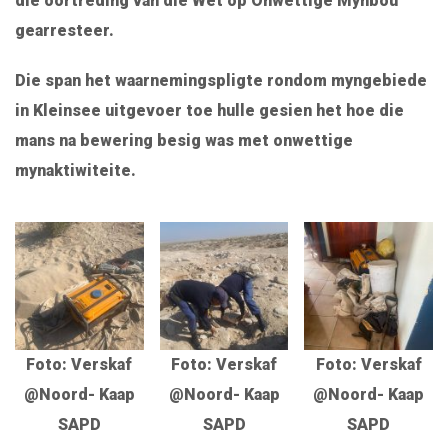
die oortreding van die Wet op Onwettige Mynbou
gearresteer.
Die span het waarnemingspligte rondom myngebiede
in Kleinsee uitgevoer toe hulle gesien het hoe die
mans na bewering besig was met onwettige
mynaktiwiteite.
Foto: Verskaf
Foto: Verskaf
Foto: Verskaf
@Noord- Kaap
@Noord- Kaap
@Noord- Kaap
SAPD
SAPD
SAPD