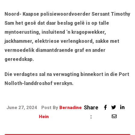
Noord- Kaapse polisiewoordvoerder Sersant Timothy
Sam het gesê dat daar beslag gelê is op talle
myntoerusting, insluitend ‘n kragopwekker,
jackhammer, elektriese verlengkoord, sakke met
vermoedelik diamantdraende graf en ander
gereedskap.
Die verdagtes sal na verwagting binnekort in die Port
Nolloth-landdroshof verskyn.
Share
June 27, 2024
Post By
Bernadine
:
Hein