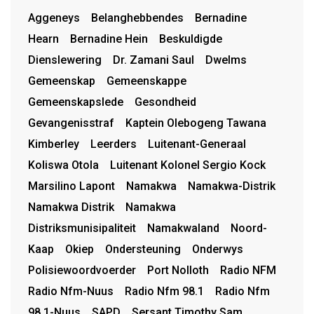
Aggeneys
Belanghebbendes
Bernadine
Hearn
Bernadine Hein
Beskuldigde
Dienslewering
Dr. Zamani Saul
Dwelms
Gemeenskap
Gemeenskappe
Gemeenskapslede
Gesondheid
Gevangenisstraf
Kaptein Olebogeng Tawana
Kimberley
Leerders
Luitenant-Generaal
Koliswa Otola
Luitenant Kolonel Sergio Kock
Marsilino Lapont
Namakwa
Namakwa-Distrik
Namakwa Distrik
Namakwa
Distriksmunisipaliteit
Namakwaland
Noord-
Kaap
Okiep
Ondersteuning
Onderwys
Polisiewoordvoerder
Port Nolloth
Radio NFM
Radio Nfm-Nuus
Radio Nfm 98.1
Radio Nfm
98.1-Nuus
SAPD
Sersant Timothy Sam