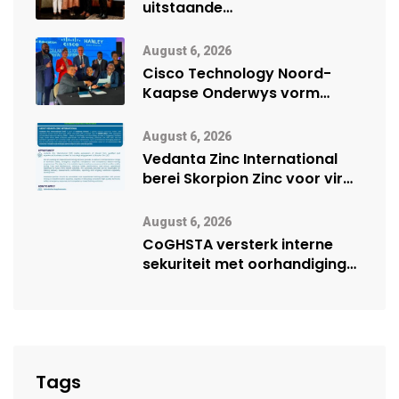
uitstaande
veiligheidsprestasie by
Namibië Mynbou Ekspo
August 6, 2026
Cisco Technology Noord-
Kaapse Onderwys vorm
digitale toekoms deur Cisco-
vennootskap
August 6, 2026
Vedanta Zinc International
berei Skorpion Zinc voor vir
moontlike herbegin
August 6, 2026
CoGHSTA versterk interne
sekuriteit met oorhandiging
van uniforms
Tags