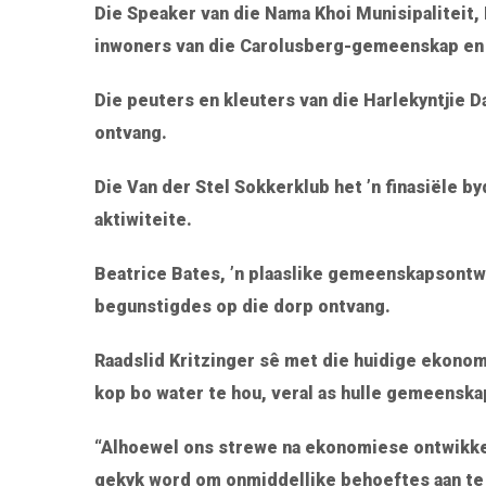
Die Speaker van die Nama Khoi Munisipaliteit,
inwoners van die Carolusberg-gemeenskap en 
Die peuters en kleuters van die Harlekyntjie
ontvang.
Die Van der Stel Sokkerklub het ’n finasiële b
aktiwiteite.
Beatrice Bates, ’n plaaslike gemeenskapson
begunstigdes op die dorp ontvang.
Raadslid Kritzinger sê met die huidige ekono
kop bo water te hou, veral as hulle gemeensk
“Alhoewel ons strewe na ekonomiese ontwikke
gekyk word om onmiddellike behoeftes aan te 