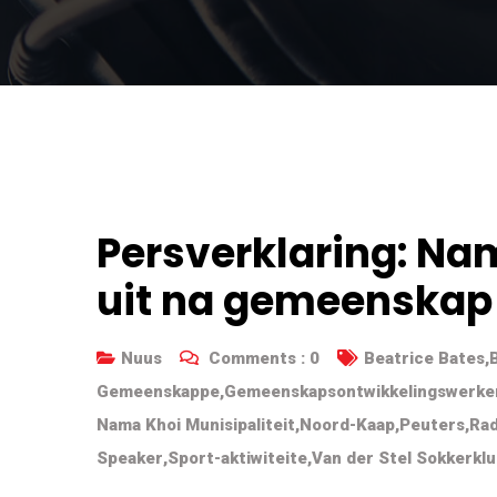
Persverklaring: Na
uit na gemeenskap
Nuus
Comments :
0
Beatrice Bates
,
Gemeenskappe
,
Gemeenskapsontwikkelingswerke
Nama Khoi Munisipaliteit
,
Noord-Kaap
,
Peuters
,
Rad
Speaker
,
Sport-aktiwiteite
,
Van der Stel Sokkerkl