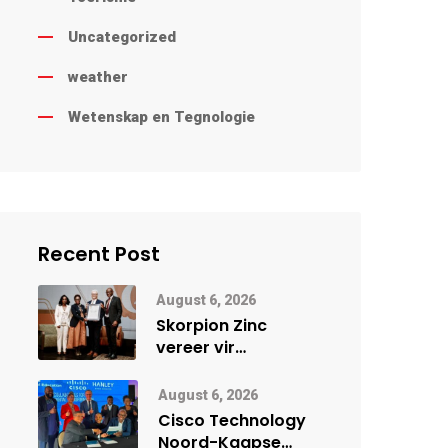
Uncategorized
weather
Wetenskap en Tegnologie
Recent Post
August 6, 2026
Skorpion Zinc
vereer vir
uitstaande
veiligheidsprestasie
August 6, 2026
by Namibië Mynbou
Cisco Technology
Ekspo
Noord-Kaapse