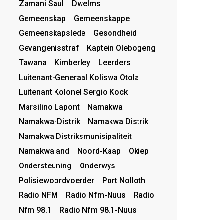
Zamani Saul
Dwelms
Gemeenskap
Gemeenskappe
Gemeenskapslede
Gesondheid
Gevangenisstraf
Kaptein Olebogeng
Tawana
Kimberley
Leerders
Luitenant-Generaal Koliswa Otola
Luitenant Kolonel Sergio Kock
Marsilino Lapont
Namakwa
Namakwa-Distrik
Namakwa Distrik
Namakwa Distriksmunisipaliteit
Namakwaland
Noord-Kaap
Okiep
Ondersteuning
Onderwys
Polisiewoordvoerder
Port Nolloth
Radio NFM
Radio Nfm-Nuus
Radio
Nfm 98.1
Radio Nfm 98.1-Nuus