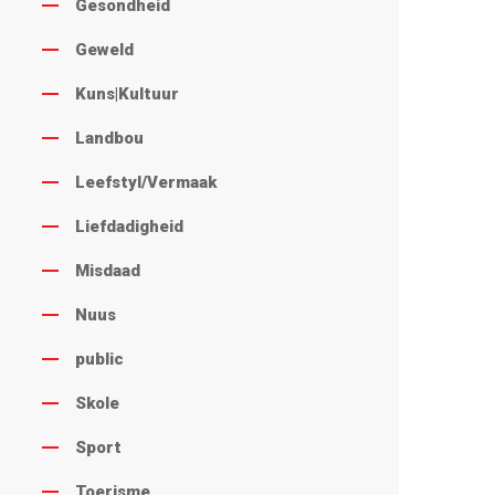
Gesondheid
Geweld
Kuns|Kultuur
Landbou
Leefstyl/Vermaak
Liefdadigheid
Misdaad
Nuus
public
Skole
Sport
Toerisme