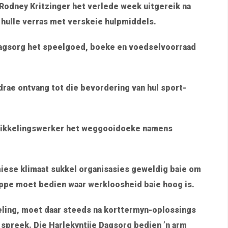
 Rodney Kritzinger het verlede week uitgereik na
hulle verras met verskeie hulpmiddels.
 Dagsorg het speelgoed, boeke en voedselvoorraad
ydrae ontvang tot die bevordering van hul sport-
twikkelingswerker het weggooidoeke namens
miese klimaat sukkel organisasies geweldig baie om
appe moet bedien waar werkloosheid baie hoog is.
ling, moet daar steeds na korttermyn-oplossings
spreek. Die Harlekyntjie Dagsorg bedien ’n arm