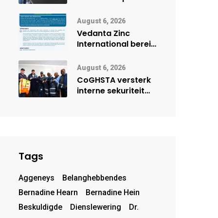
Onderwys vorm
digitale toekoms
August 6, 2026
deur Cisco-
Vedanta Zinc
vennootskap
International berei
Skorpion Zinc voor
vir moontlike
August 6, 2026
herbegin
CoGHSTA versterk
interne sekuriteit
met oorhandiging
van uniforms
Tags
Aggeneys
Belanghebbendes
Bernadine Hearn
Bernadine Hein
Beskuldigde
Dienslewering
Dr.