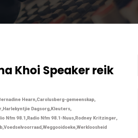
ma Khoi Speaker reik
Bernadine Hearn
,
Carolusberg-gemeenskap
,
r
,
Harlekyntjie Dagsorg
,
Kleuters
,
io Nfm 98.1
,
Radio Nfm 98.1-Nuus
,
Rodney Kritzinger
,
ub
,
Voedselvoorraad
,
Weggooidoeke
,
Werkloosheid