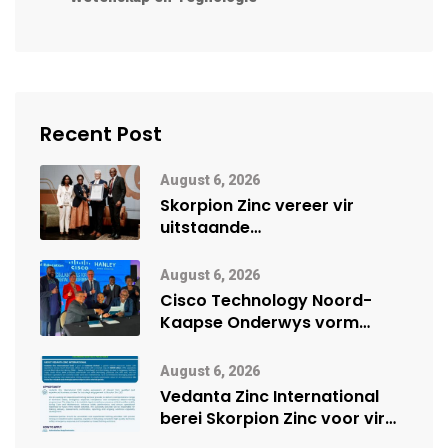
Recent Post
August 6, 2026
Skorpion Zinc vereer vir
uitstaande
veiligheidsprestasie by
Namibië Mynbou Ekspo
August 6, 2026
Cisco Technology Noord-
Kaapse Onderwys vorm
digitale toekoms deur Cisco-
vennootskap
August 6, 2026
Vedanta Zinc International
berei Skorpion Zinc voor vir
moontlike herbegin