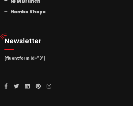
NFM Brunch
Hamba Khaya
Newsletter
[fluentform id=”3″]
© 2025 Radio NFM. All Rights Reserved by Radio NFM.