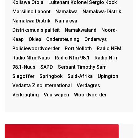
Koliswa Otola
Luitenant Kolonel Sergio Kock
Marsilino Lapont
Namakwa
Namakwa-Distrik
Namakwa Distrik
Namakwa
Distriksmunisipaliteit
Namakwaland
Noord-
Kaap
Okiep
Ondersteuning
Onderwys
Polisiewoordvoerder
Port Nolloth
Radio NFM
Radio Nfm-Nuus
Radio Nfm 98.1
Radio Nfm
98.1-Nuus
SAPD
Sersant Timothy Sam
Slagoffer
Springbok
Suid-Afrika
Upington
Vedanta Zinc International
Verdagtes
Verkragting
Vuurwapen
Woordvoerder