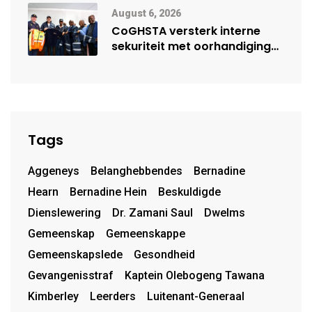
August 6, 2026
CoGHSTA versterk interne
sekuriteit met oorhandiging
van uniforms
Tags
Aggeneys
Belanghebbendes
Bernadine
Hearn
Bernadine Hein
Beskuldigde
Dienslewering
Dr. Zamani Saul
Dwelms
Gemeenskap
Gemeenskappe
Gemeenskapslede
Gesondheid
Gevangenisstraf
Kaptein Olebogeng Tawana
Kimberley
Leerders
Luitenant-Generaal