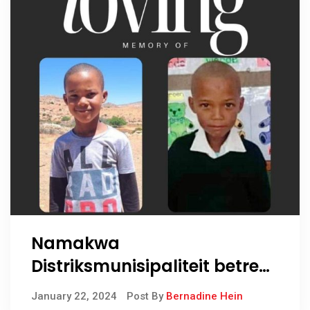
Namakwa
Distriksmunisipaliteit betreur
die hartseer nuus van die
January 22, 2024
Post By
Bernadine Hein