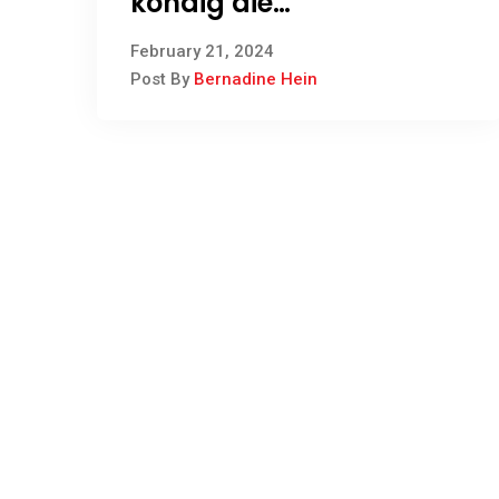
kondig die
verkiesingsdatum vir
February 21, 2024
2024 aan
Post By
Bernadine Hein