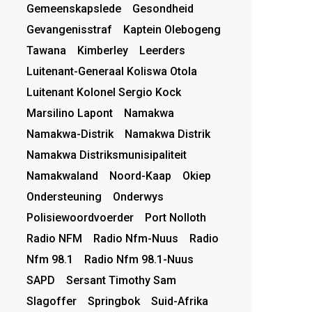
Gemeenskapslede
Gesondheid
Gevangenisstraf
Kaptein Olebogeng
Tawana
Kimberley
Leerders
Luitenant-Generaal Koliswa Otola
Luitenant Kolonel Sergio Kock
Marsilino Lapont
Namakwa
Namakwa-Distrik
Namakwa Distrik
Namakwa Distriksmunisipaliteit
Namakwaland
Noord-Kaap
Okiep
Ondersteuning
Onderwys
Polisiewoordvoerder
Port Nolloth
Radio NFM
Radio Nfm-Nuus
Radio
Nfm 98.1
Radio Nfm 98.1-Nuus
SAPD
Sersant Timothy Sam
Slagoffer
Springbok
Suid-Afrika