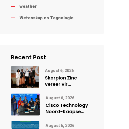
weather
Wetenskap en Tegnologie
Recent Post
August 6, 2026
Skorpion Zinc
vereer vir
uitstaande
veiligheidsprestasie
August 6, 2026
by Namibië Mynbou
Cisco Technology
Ekspo
Noord-Kaapse
Onderwys vorm
digitale toekoms
August 6, 2026