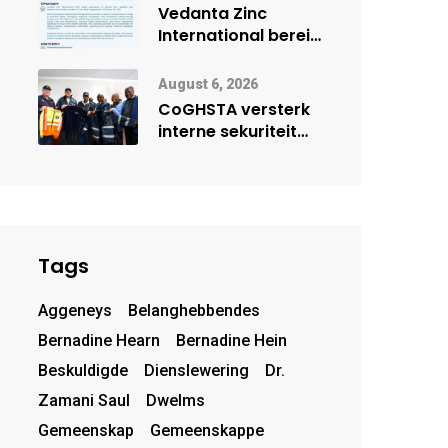
deur Cisco-
Vedanta Zinc
vennootskap
International berei
Skorpion Zinc voor
vir moontlike
August 6, 2026
herbegin
CoGHSTA versterk
interne sekuriteit
met oorhandiging
van uniforms
Tags
Aggeneys
Belanghebbendes
Bernadine Hearn
Bernadine Hein
Beskuldigde
Dienslewering
Dr.
Zamani Saul
Dwelms
Gemeenskap
Gemeenskappe