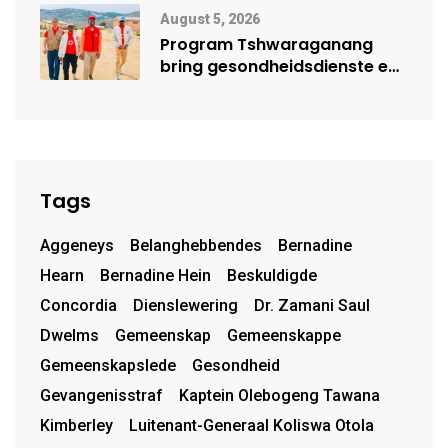
Mensehandel
August 5, 2026
Program Tshwaraganang
bring gesondheidsdienste en
opvoeding na Kamiesberg
Tags
Aggeneys
Belanghebbendes
Bernadine
Hearn
Bernadine Hein
Beskuldigde
Concordia
Dienslewering
Dr. Zamani Saul
Dwelms
Gemeenskap
Gemeenskappe
Gemeenskapslede
Gesondheid
Gevangenisstraf
Kaptein Olebogeng Tawana
Kimberley
Luitenant-Generaal Koliswa Otola