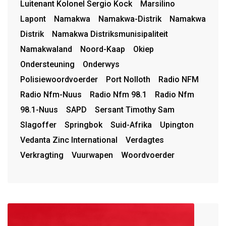
Luitenant Kolonel Sergio Kock
Marsilino
Lapont
Namakwa
Namakwa-Distrik
Namakwa
Distrik
Namakwa Distriksmunisipaliteit
Namakwaland
Noord-Kaap
Okiep
Ondersteuning
Onderwys
Polisiewoordvoerder
Port Nolloth
Radio NFM
Radio Nfm-Nuus
Radio Nfm 98.1
Radio Nfm
98.1-Nuus
SAPD
Sersant Timothy Sam
Slagoffer
Springbok
Suid-Afrika
Upington
Vedanta Zinc International
Verdagtes
Verkragting
Vuurwapen
Woordvoerder