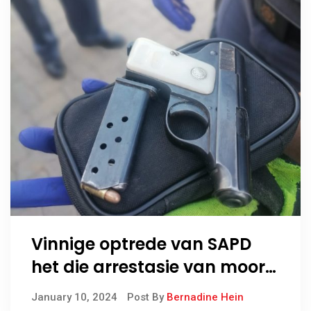
Vinnige optrede van SAPD
het die arrestasie van moord
en rooftog verdagtes
January 10, 2024
Post By
Bernadine Hein