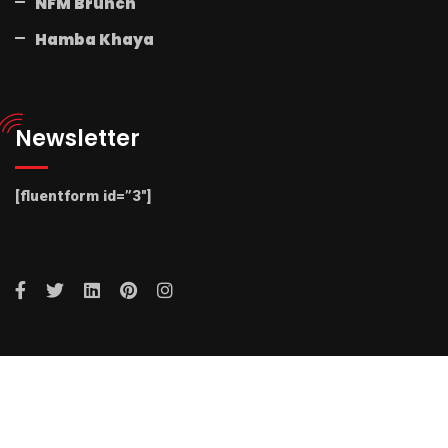
NFM Brunch
Hamba Khaya
Newsletter
[fluentform id=”3″]
© 2025 Radio NFM. All Rights Reserved by Radio NFM.