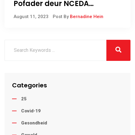
Pofader deur NCEDA
aangaan die Namakwa
August 11, 2023
Post By
Bernadine Hein
Ekonomiese Sone
Categories
25
Covid-19
Gesondheid
Geweld