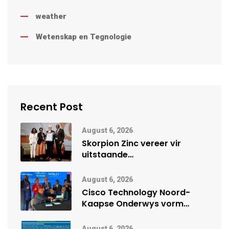
weather
Wetenskap en Tegnologie
Recent Post
August 6, 2026
Skorpion Zinc vereer vir
uitstaande
veiligheidsprestasie by
Namibië Mynbou Ekspo
August 6, 2026
Cisco Technology Noord-
Kaapse Onderwys vorm
digitale toekoms deur Cisco-
vennootskap
August 6, 2026