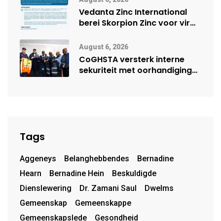
Vedanta Zinc International
berei Skorpion Zinc voor vir
moontlike herbegin
August 6, 2026
CoGHSTA versterk interne
sekuriteit met oorhandiging
van uniforms
Tags
Aggeneys
Belanghebbendes
Bernadine
Hearn
Bernadine Hein
Beskuldigde
Dienslewering
Dr. Zamani Saul
Dwelms
Gemeenskap
Gemeenskappe
Gemeenskapslede
Gesondheid