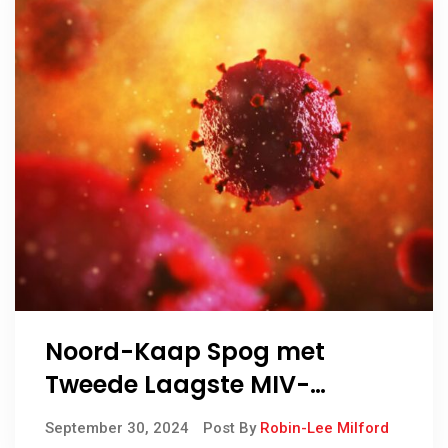
Noord-Kaap Spog met
Tweede Laagste MIV-
Voorkomssyfer in Suid-
September 30, 2024
Post By
Robin-Lee Milford