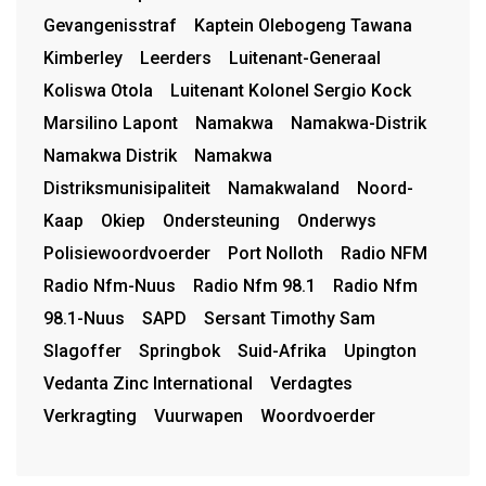
Gevangenisstraf
Kaptein Olebogeng Tawana
Kimberley
Leerders
Luitenant-Generaal
Koliswa Otola
Luitenant Kolonel Sergio Kock
Marsilino Lapont
Namakwa
Namakwa-Distrik
Namakwa Distrik
Namakwa
Distriksmunisipaliteit
Namakwaland
Noord-
Kaap
Okiep
Ondersteuning
Onderwys
Polisiewoordvoerder
Port Nolloth
Radio NFM
Radio Nfm-Nuus
Radio Nfm 98.1
Radio Nfm
98.1-Nuus
SAPD
Sersant Timothy Sam
Slagoffer
Springbok
Suid-Afrika
Upington
Vedanta Zinc International
Verdagtes
Verkragting
Vuurwapen
Woordvoerder