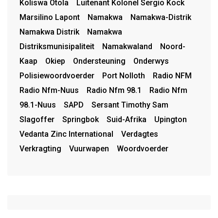
Koliswa Otola
Luitenant Kolonel Sergio Kock
Marsilino Lapont
Namakwa
Namakwa-Distrik
Namakwa Distrik
Namakwa
Distriksmunisipaliteit
Namakwaland
Noord-
Kaap
Okiep
Ondersteuning
Onderwys
Polisiewoordvoerder
Port Nolloth
Radio NFM
Radio Nfm-Nuus
Radio Nfm 98.1
Radio Nfm
98.1-Nuus
SAPD
Sersant Timothy Sam
Slagoffer
Springbok
Suid-Afrika
Upington
Vedanta Zinc International
Verdagtes
Verkragting
Vuurwapen
Woordvoerder