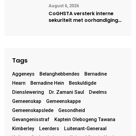
August 6, 2026
CoGHSTA versterk interne
sekuriteit met oorhandiging
van uniforms
Tags
Aggeneys
Belanghebbendes
Bernadine
Hearn
Bernadine Hein
Beskuldigde
Dienslewering
Dr. Zamani Saul
Dwelms
Gemeenskap
Gemeenskappe
Gemeenskapslede
Gesondheid
Gevangenisstraf
Kaptein Olebogeng Tawana
Kimberley
Leerders
Luitenant-Generaal