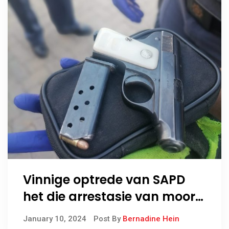
Vinnige optrede van SAPD
het die arrestasie van moord
en rooftog verdagtes
January 10, 2024
Post By
Bernadine Hein