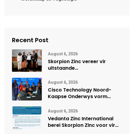
Recent Post
August 6, 2026
Skorpion Zinc vereer vir
uitstaande
veiligheidsprestasie by
Namibië Mynbou Ekspo
August 6, 2026
Cisco Technology Noord-
Kaapse Onderwys vorm
digitale toekoms deur Cisco-
vennootskap
August 6, 2026
Vedanta Zinc International
berei Skorpion Zinc voor vir
moontlike herbegin