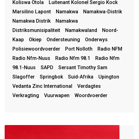
Koliswa Otola
Luitenant Kolonel Sergio Kock
Marsilino Lapont
Namakwa
Namakwa-Distrik
Namakwa Distrik
Namakwa
Distriksmunisipaliteit
Namakwaland
Noord-
Kaap
Okiep
Ondersteuning
Onderwys
Polisiewoordvoerder
Port Nolloth
Radio NFM
Radio Nfm-Nuus
Radio Nfm 98.1
Radio Nfm
98.1-Nuus
SAPD
Sersant Timothy Sam
Slagoffer
Springbok
Suid-Afrika
Upington
Vedanta Zinc International
Verdagtes
Verkragting
Vuurwapen
Woordvoerder