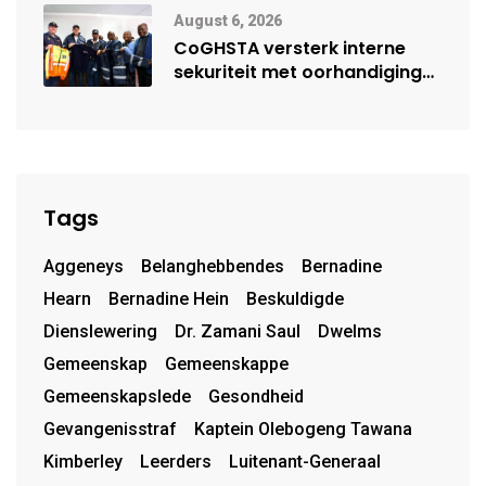
August 6, 2026
CoGHSTA versterk interne
sekuriteit met oorhandiging
van uniforms
Tags
Aggeneys
Belanghebbendes
Bernadine
Hearn
Bernadine Hein
Beskuldigde
Dienslewering
Dr. Zamani Saul
Dwelms
Gemeenskap
Gemeenskappe
Gemeenskapslede
Gesondheid
Gevangenisstraf
Kaptein Olebogeng Tawana
Kimberley
Leerders
Luitenant-Generaal