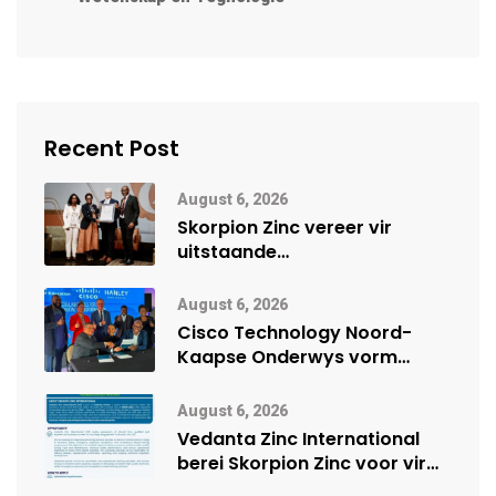
Recent Post
August 6, 2026
Skorpion Zinc vereer vir
uitstaande
veiligheidsprestasie by
Namibië Mynbou Ekspo
August 6, 2026
Cisco Technology Noord-
Kaapse Onderwys vorm
digitale toekoms deur Cisco-
vennootskap
August 6, 2026
Vedanta Zinc International
berei Skorpion Zinc voor vir
moontlike herbegin