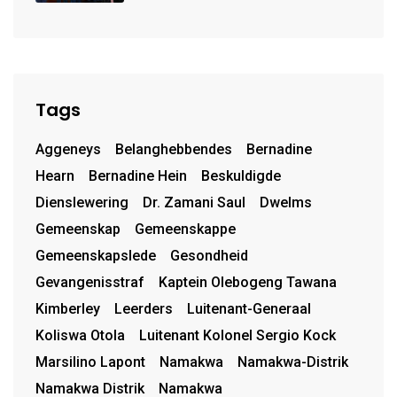
van uniforms
Tags
Aggeneys
Belanghebbendes
Bernadine
Hearn
Bernadine Hein
Beskuldigde
Dienslewering
Dr. Zamani Saul
Dwelms
Gemeenskap
Gemeenskappe
Gemeenskapslede
Gesondheid
Gevangenisstraf
Kaptein Olebogeng Tawana
Kimberley
Leerders
Luitenant-Generaal
Koliswa Otola
Luitenant Kolonel Sergio Kock
Marsilino Lapont
Namakwa
Namakwa-Distrik
Namakwa Distrik
Namakwa