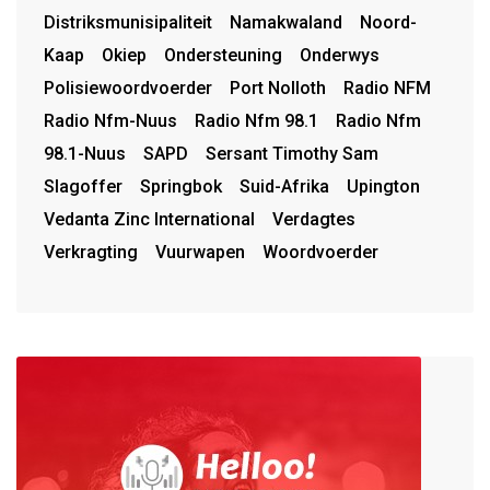
Distriksmunisipaliteit
Namakwaland
Noord-
Kaap
Okiep
Ondersteuning
Onderwys
Polisiewoordvoerder
Port Nolloth
Radio NFM
Radio Nfm-Nuus
Radio Nfm 98.1
Radio Nfm
98.1-Nuus
SAPD
Sersant Timothy Sam
Slagoffer
Springbok
Suid-Afrika
Upington
Vedanta Zinc International
Verdagtes
Verkragting
Vuurwapen
Woordvoerder