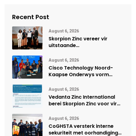
Recent Post
August 6, 2026
Skorpion Zinc vereer vir
uitstaande
veiligheidsprestasie by
Namibië Mynbou Ekspo
August 6, 2026
Cisco Technology Noord-
Kaapse Onderwys vorm
digitale toekoms deur Cisco-
vennootskap
August 6, 2026
Vedanta Zinc International
berei Skorpion Zinc voor vir
moontlike herbegin
August 6, 2026
CoGHSTA versterk interne
sekuriteit met oorhandiging