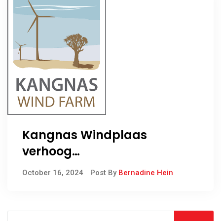
Kangnas Windplaas
verhoog
Klaskamerbetrokkenheid
October 16, 2024
Post By
Bernadine Hein
met Interaktiewe Witborde