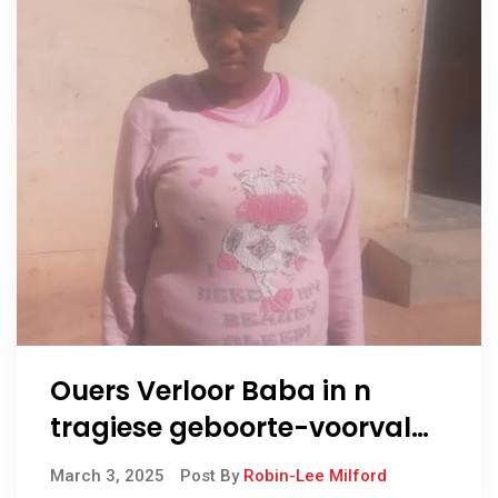
Ouers Verloor Baba in n
tragiese geboorte-voorval
weens Vertraagde Mediese
March 3, 2025
Post By
Robin-Lee Milford