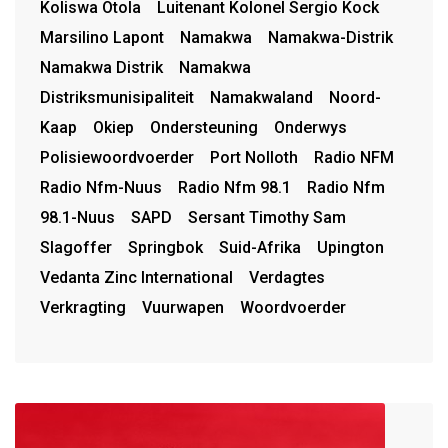
Koliswa Otola
Luitenant Kolonel Sergio Kock
Marsilino Lapont
Namakwa
Namakwa-Distrik
Namakwa Distrik
Namakwa
Distriksmunisipaliteit
Namakwaland
Noord-
Kaap
Okiep
Ondersteuning
Onderwys
Polisiewoordvoerder
Port Nolloth
Radio NFM
Radio Nfm-Nuus
Radio Nfm 98.1
Radio Nfm
98.1-Nuus
SAPD
Sersant Timothy Sam
Slagoffer
Springbok
Suid-Afrika
Upington
Vedanta Zinc International
Verdagtes
Verkragting
Vuurwapen
Woordvoerder