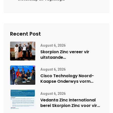
Recent Post
August 6, 2026
Skorpion Zinc vereer vir
uitstaande
veiligheidsprestasie by
Namibië Mynbou Ekspo
August 6, 2026
Cisco Technology Noord-
Kaapse Onderwys vorm
digitale toekoms deur Cisco-
vennootskap
August 6, 2026
Vedanta Zinc International
berei Skorpion Zinc voor vir
moontlike herbegin