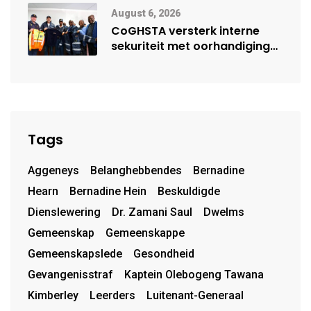
August 6, 2026
CoGHSTA versterk interne
sekuriteit met oorhandiging
van uniforms
Tags
Aggeneys
Belanghebbendes
Bernadine
Hearn
Bernadine Hein
Beskuldigde
Dienslewering
Dr. Zamani Saul
Dwelms
Gemeenskap
Gemeenskappe
Gemeenskapslede
Gesondheid
Gevangenisstraf
Kaptein Olebogeng Tawana
Kimberley
Leerders
Luitenant-Generaal