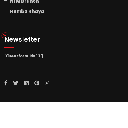
NFM Brunch
Hamba Khaya
Newsletter
[fluentform id=”3″]
© 2025 Radio NFM. All Rights Reserved by Radio NFM.