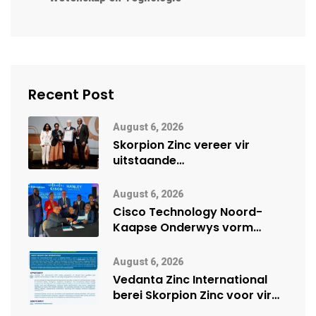
Recent Post
August 6, 2026
Skorpion Zinc vereer vir
uitstaande
veiligheidsprestasie by
Namibië Mynbou Ekspo
August 6, 2026
Cisco Technology Noord-
Kaapse Onderwys vorm
digitale toekoms deur Cisco-
vennootskap
August 6, 2026
Vedanta Zinc International
berei Skorpion Zinc voor vir
moontlike herbegin