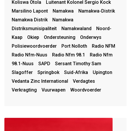
Koliswa Otola
Luitenant Kolonel Sergio Kock
Marsilino Lapont
Namakwa
Namakwa-Distrik
Namakwa Distrik
Namakwa
Distriksmunisipaliteit
Namakwaland
Noord-
Kaap
Okiep
Ondersteuning
Onderwys
Polisiewoordvoerder
Port Nolloth
Radio NFM
Radio Nfm-Nuus
Radio Nfm 98.1
Radio Nfm
98.1-Nuus
SAPD
Sersant Timothy Sam
Slagoffer
Springbok
Suid-Afrika
Upington
Vedanta Zinc International
Verdagtes
Verkragting
Vuurwapen
Woordvoerder