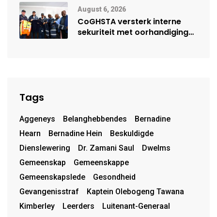
August 6, 2026
CoGHSTA versterk interne
sekuriteit met oorhandiging
van uniforms
Tags
Aggeneys
Belanghebbendes
Bernadine
Hearn
Bernadine Hein
Beskuldigde
Dienslewering
Dr. Zamani Saul
Dwelms
Gemeenskap
Gemeenskappe
Gemeenskapslede
Gesondheid
Gevangenisstraf
Kaptein Olebogeng Tawana
Kimberley
Leerders
Luitenant-Generaal