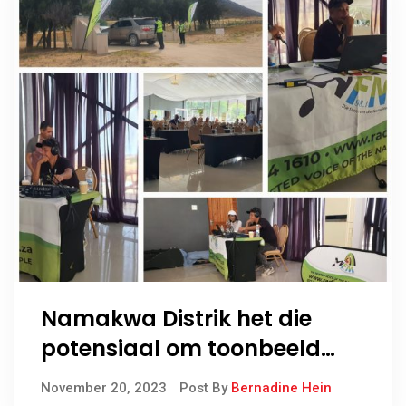
Namakwa Distrik het die
potensiaal om toonbeeld
van ekonomiese groei te
November 20, 2023
Post By
Bernadine Hein