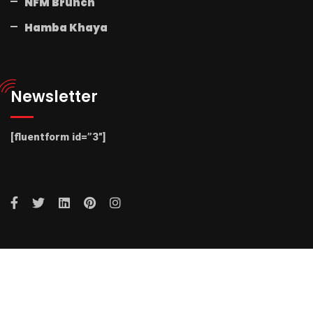
NFM Brunch
Hamba Khaya
Newsletter
[fluentform id=”3″]
© 2025 Radio NFM. All Rights Reserved by Radio NFM.