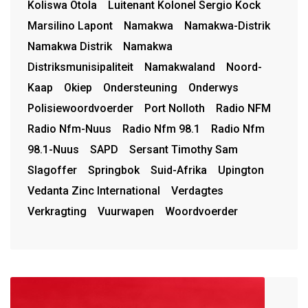
Koliswa Otola
Luitenant Kolonel Sergio Kock
Marsilino Lapont
Namakwa
Namakwa-Distrik
Namakwa Distrik
Namakwa
Distriksmunisipaliteit
Namakwaland
Noord-
Kaap
Okiep
Ondersteuning
Onderwys
Polisiewoordvoerder
Port Nolloth
Radio NFM
Radio Nfm-Nuus
Radio Nfm 98.1
Radio Nfm
98.1-Nuus
SAPD
Sersant Timothy Sam
Slagoffer
Springbok
Suid-Afrika
Upington
Vedanta Zinc International
Verdagtes
Verkragting
Vuurwapen
Woordvoerder