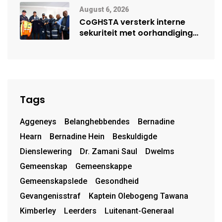
August 6, 2026
CoGHSTA versterk interne
sekuriteit met oorhandiging
van uniforms
Tags
Aggeneys
Belanghebbendes
Bernadine
Hearn
Bernadine Hein
Beskuldigde
Dienslewering
Dr. Zamani Saul
Dwelms
Gemeenskap
Gemeenskappe
Gemeenskapslede
Gesondheid
Gevangenisstraf
Kaptein Olebogeng Tawana
Kimberley
Leerders
Luitenant-Generaal