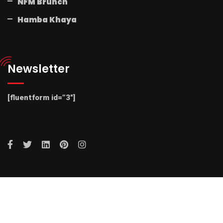
NFM Brunch
Hamba Khaya
Newsletter
[fluentform id=”3″]
© 2025 Radio NFM. All Rights Reserved by Radio NFM.