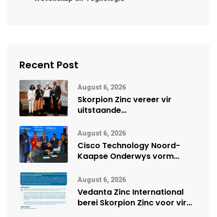
Recent Post
August 6, 2026
Skorpion Zinc vereer vir
uitstaande
veiligheidsprestasie by
Namibië Mynbou Ekspo
August 6, 2026
Cisco Technology Noord-
Kaapse Onderwys vorm
digitale toekoms deur Cisco-
vennootskap
August 6, 2026
Vedanta Zinc International
berei Skorpion Zinc voor vir
moontlike herbegin