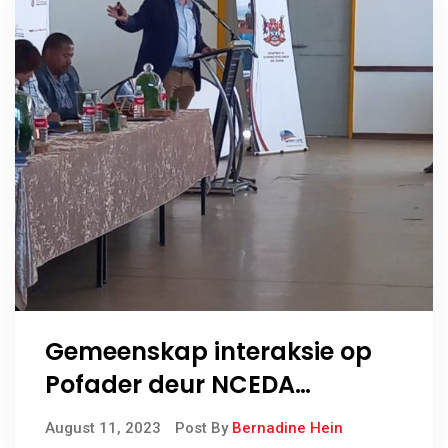
Gemeenskap interaksie op
Pofader deur NCEDA
aangaan die Namakwa
August 11, 2023
Post By
Bernadine Hein