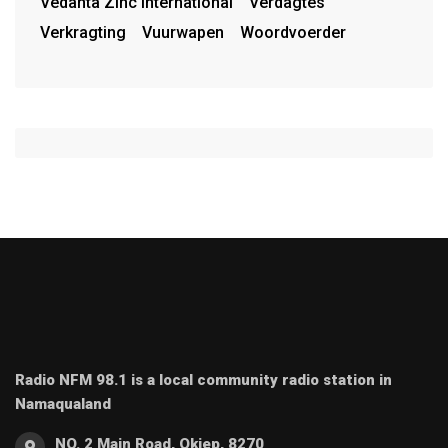
Vedanta Zinc International
Verdagtes
Verkragting
Vuurwapen
Woordvoerder
Radio NFM 98.1 is a local community radio station in
Namaqualand
NO. 2 Main Road, Okiep, 8270