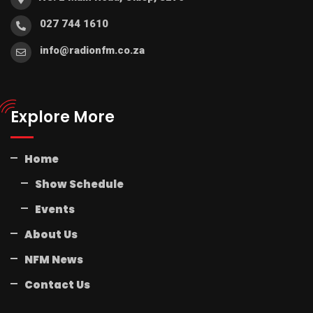
027 744 1610
info@radionfm.co.za
Explore More
Home
Show Schedule
Events
About Us
NFM News
Contact Us