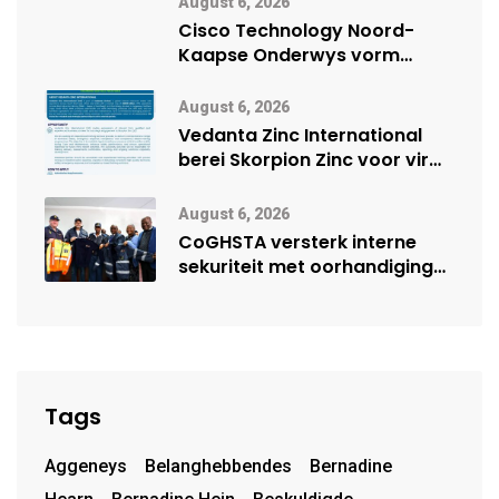
August 6, 2026
Cisco Technology Noord-
Kaapse Onderwys vorm
digitale toekoms deur Cisco-
vennootskap
August 6, 2026
Vedanta Zinc International
berei Skorpion Zinc voor vir
moontlike herbegin
August 6, 2026
CoGHSTA versterk interne
sekuriteit met oorhandiging
van uniforms
Tags
Aggeneys
Belanghebbendes
Bernadine