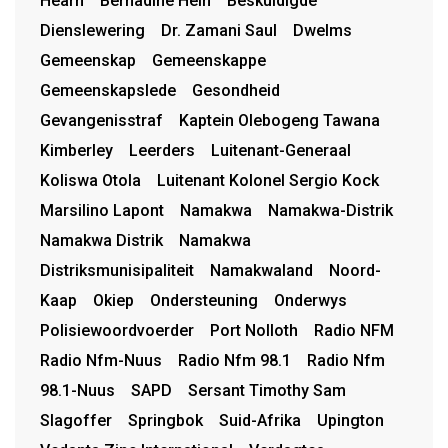
Hearn
Bernadine Hein
Beskuldigde
Dienslewering
Dr. Zamani Saul
Dwelms
Gemeenskap
Gemeenskappe
Gemeenskapslede
Gesondheid
Gevangenisstraf
Kaptein Olebogeng Tawana
Kimberley
Leerders
Luitenant-Generaal
Koliswa Otola
Luitenant Kolonel Sergio Kock
Marsilino Lapont
Namakwa
Namakwa-Distrik
Namakwa Distrik
Namakwa
Distriksmunisipaliteit
Namakwaland
Noord-
Kaap
Okiep
Ondersteuning
Onderwys
Polisiewoordvoerder
Port Nolloth
Radio NFM
Radio Nfm-Nuus
Radio Nfm 98.1
Radio Nfm
98.1-Nuus
SAPD
Sersant Timothy Sam
Slagoffer
Springbok
Suid-Afrika
Upington