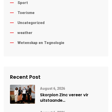
Sport
Toerisme
Uncategorized
weather
Wetenskap en Tegnologie
Recent Post
August 6, 2026
Skorpion Zinc vereer vir
uitstaande
veiligheidsprestasie by
Namibië Mynbou Ekspo