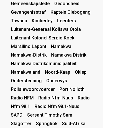
Gemeenskapslede
Gesondheid
Gevangenisstraf
Kaptein Olebogeng
Tawana
Kimberley
Leerders
Luitenant-Generaal Koliswa Otola
Luitenant Kolonel Sergio Kock
Marsilino Lapont
Namakwa
Namakwa-Distrik
Namakwa Distrik
Namakwa Distriksmunisipaliteit
Namakwaland
Noord-Kaap
Okiep
Ondersteuning
Onderwys
Polisiewoordvoerder
Port Nolloth
Radio NFM
Radio Nfm-Nuus
Radio
Nfm 98.1
Radio Nfm 98.1-Nuus
SAPD
Sersant Timothy Sam
Slagoffer
Springbok
Suid-Afrika