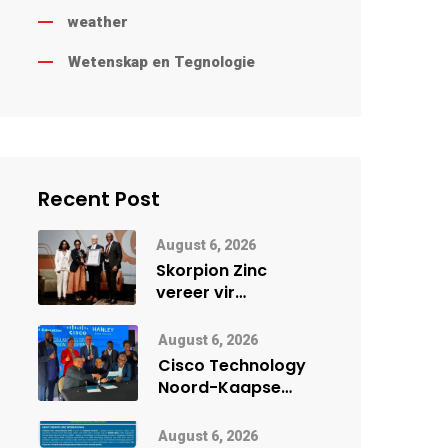
weather
Wetenskap en Tegnologie
Recent Post
August 6, 2026
Skorpion Zinc
vereer vir
uitstaande
veiligheidsprestasie
August 6, 2026
by Namibië Mynbou
Cisco Technology
Ekspo
Noord-Kaapse
Onderwys vorm
digitale toekoms
August 6, 2026