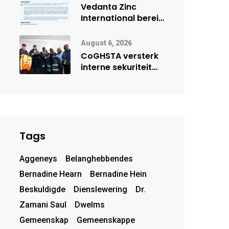
deur Cisco-
Vedanta Zinc
vennootskap
International berei
Skorpion Zinc voor
vir moontlike
August 6, 2026
herbegin
CoGHSTA versterk
interne sekuriteit
met oorhandiging
van uniforms
Tags
Aggeneys
Belanghebbendes
Bernadine Hearn
Bernadine Hein
Beskuldigde
Dienslewering
Dr.
Zamani Saul
Dwelms
Gemeenskap
Gemeenskappe