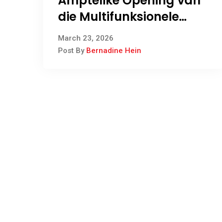
Amptelike Opening van
die Multifunksionele
Sportbaan by
March 23, 2026
Retlameleng Spesiale
Post By
Bernadine Hein
Skool