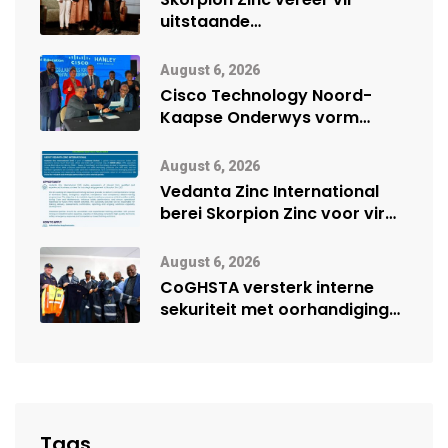
uitstaande
veiligheidsprestasie by
Namibië Mynbou Ekspo
August 6, 2026
Cisco Technology Noord-
Kaapse Onderwys vorm
digitale toekoms deur Cisco-
vennootskap
August 6, 2026
Vedanta Zinc International
berei Skorpion Zinc voor vir
moontlike herbegin
August 6, 2026
CoGHSTA versterk interne
sekuriteit met oorhandiging
van uniforms
Tags