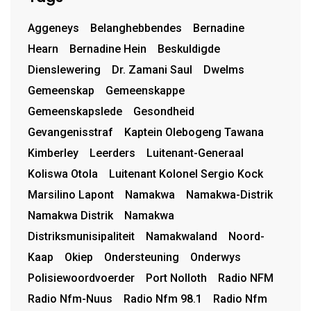
Aggeneys
Belanghebbendes
Bernadine
Hearn
Bernadine Hein
Beskuldigde
Dienslewering
Dr. Zamani Saul
Dwelms
Gemeenskap
Gemeenskappe
Gemeenskapslede
Gesondheid
Gevangenisstraf
Kaptein Olebogeng Tawana
Kimberley
Leerders
Luitenant-Generaal
Koliswa Otola
Luitenant Kolonel Sergio Kock
Marsilino Lapont
Namakwa
Namakwa-Distrik
Namakwa Distrik
Namakwa
Distriksmunisipaliteit
Namakwaland
Noord-
Kaap
Okiep
Ondersteuning
Onderwys
Polisiewoordvoerder
Port Nolloth
Radio NFM
Radio Nfm-Nuus
Radio Nfm 98.1
Radio Nfm