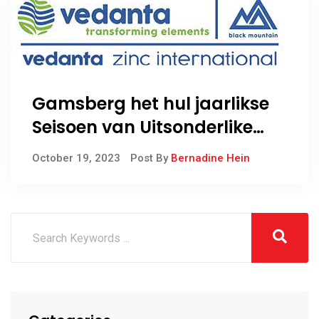
Gamsberg het hul jaarlikse
Seisoen van Uitsonderlike
Sorg-veldtog afgeskop
October 19, 2023
Post By
Bernadine Hein