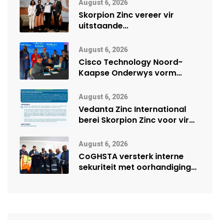
August 6, 2026
Skorpion Zinc vereer vir
uitstaande
veiligheidsprestasie by
Namibië Mynbou Ekspo
August 6, 2026
Cisco Technology Noord-
Kaapse Onderwys vorm
digitale toekoms deur Cisco-
vennootskap
August 6, 2026
Vedanta Zinc International
berei Skorpion Zinc voor vir
moontlike herbegin
August 6, 2026
CoGHSTA versterk interne
sekuriteit met oorhandiging
van uniforms