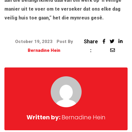
aan die belangrikheid daarvan om werk op ‘n veilige
manier uit te voer om te verseker dat ons elke dag
veilig huis toe gaan,” het die mynreus gesê.
Share
October 19, 2023
Post By
:
Bernadine Hein
Written by:
Bernadine Hein