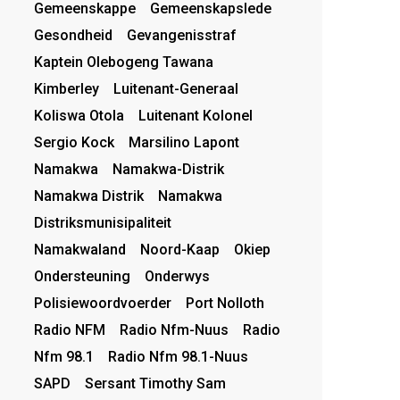
Gemeenskappe
Gemeenskapslede
Gesondheid
Gevangenisstraf
Kaptein Olebogeng Tawana
Kimberley
Luitenant-Generaal
Koliswa Otola
Luitenant Kolonel
Sergio Kock
Marsilino Lapont
Namakwa
Namakwa-Distrik
Namakwa Distrik
Namakwa
Distriksmunisipaliteit
Namakwaland
Noord-Kaap
Okiep
Ondersteuning
Onderwys
Polisiewoordvoerder
Port Nolloth
Radio NFM
Radio Nfm-Nuus
Radio
Nfm 98.1
Radio Nfm 98.1-Nuus
SAPD
Sersant Timothy Sam