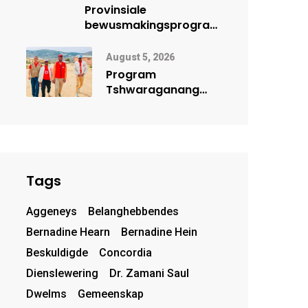
Provinsiale
bewusmakingsprogram
herdenk Wêrelddag
teen Mensehandel
August 5, 2026
Program
Tshwaraganang
bring
gesondheidsdienste
en opvoeding na
Kamiesberg
Tags
Aggeneys
Belanghebbendes
Bernadine Hearn
Bernadine Hein
Beskuldigde
Concordia
Dienslewering
Dr. Zamani Saul
Dwelms
Gemeenskap