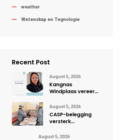
weather
Wetenskap en Tegnologie
Recent Post
August 5, 2026
Kangnas
Windplaas vereer
vroueleier tydens
Vrouemaand
August 5, 2026
CASP-belegging
versterk
lêhoenderprojek in
Noord-Kaap
August 5, 2026