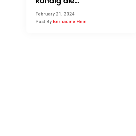
kondig die
verkiesingsdatum vir
February 21, 2024
2024 aan
Post By
Bernadine Hein