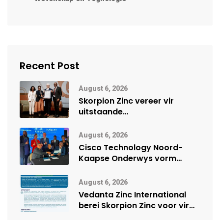
Recent Post
August 6, 2026
Skorpion Zinc vereer vir
uitstaande
veiligheidsprestasie by
Namibië Mynbou Ekspo
August 6, 2026
Cisco Technology Noord-
Kaapse Onderwys vorm
digitale toekoms deur Cisco-
vennootskap
August 6, 2026
Vedanta Zinc International
berei Skorpion Zinc voor vir
moontlike herbegin