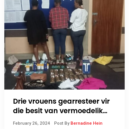
Drie vrouens gearresteer vir
die besit van vermoedelik
gesteelde goedere
February 26, 2024
Post By
Bernadine Hein