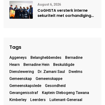
August 6, 2026
CoGHSTA versterk interne
sekuriteit met oorhandiging
van uniforms
Tags
Aggeneys
Belanghebbendes
Bernadine
Hearn
Bernadine Hein
Beskuldigde
Dienslewering
Dr. Zamani Saul
Dwelms
Gemeenskap
Gemeenskappe
Gemeenskapslede
Gesondheid
Gevangenisstraf
Kaptein Olebogeng Tawana
Kimberley
Leerders
Luitenant-Generaal