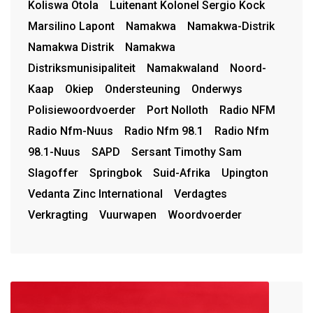
Koliswa Otola
Luitenant Kolonel Sergio Kock
Marsilino Lapont
Namakwa
Namakwa-Distrik
Namakwa Distrik
Namakwa
Distriksmunisipaliteit
Namakwaland
Noord-
Kaap
Okiep
Ondersteuning
Onderwys
Polisiewoordvoerder
Port Nolloth
Radio NFM
Radio Nfm-Nuus
Radio Nfm 98.1
Radio Nfm
98.1-Nuus
SAPD
Sersant Timothy Sam
Slagoffer
Springbok
Suid-Afrika
Upington
Vedanta Zinc International
Verdagtes
Verkragting
Vuurwapen
Woordvoerder