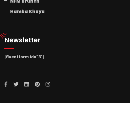
NFM Brunch
Hamba Khaya
Newsletter
[fluentform id=”3″]
© 2025 Radio NFM. All Rights Reserved by Radio NFM.