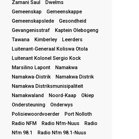
Zamani Saul
Dwelms
Gemeenskap
Gemeenskappe
Gemeenskapslede
Gesondheid
Gevangenisstraf
Kaptein Olebogeng
Tawana
Kimberley
Leerders
Luitenant-Generaal Koliswa Otola
Luitenant Kolonel Sergio Kock
Marsilino Lapont
Namakwa
Namakwa-Distrik
Namakwa Distrik
Namakwa Distriksmunisipaliteit
Namakwaland
Noord-Kaap
Okiep
Ondersteuning
Onderwys
Polisiewoordvoerder
Port Nolloth
Radio NFM
Radio Nfm-Nuus
Radio
Nfm 98.1
Radio Nfm 98.1-Nuus