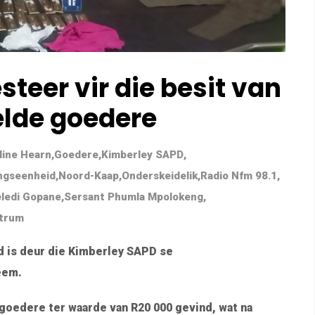
steer vir die besit van
elde goedere
ine Hearn
,
Goedere
,
Kimberley SAPD
,
ngseenheid
,
Noord-Kaap
,
Onderskeidelik
,
Radio Nfm 98.1
,
eledi Gopane
,
Sersant Phumla Mpolokeng
,
ntrum
ud is deur die Kimberley SAPD se
eem.
goedere ter waarde van R20 000 gevind, wat na