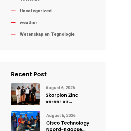
Uncategorized
weather
Wetenskap en Tegnologie
Recent Post
August 6, 2026
Skorpion Zinc
vereer vir
uitstaande
veiligheidsprestasie
August 6, 2026
by Namibië Mynbou
Cisco Technology
Ekspo
Noord-Kaapse