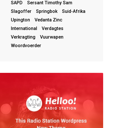
SAPD
Sersant Timothy Sam
Slagoffer
Springbok
Suid-Afrika
Upington
Vedanta Zinc
International
Verdagtes
Verkragting
Vuurwapen
Woordvoerder