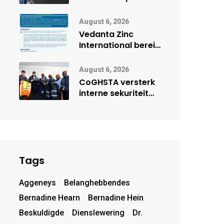
Onderwys vorm
digitale toekoms
August 6, 2026
deur Cisco-
Vedanta Zinc
vennootskap
International berei
Skorpion Zinc voor
vir moontlike
August 6, 2026
herbegin
CoGHSTA versterk
interne sekuriteit
met oorhandiging
van uniforms
Tags
Aggeneys
Belanghebbendes
Bernadine Hearn
Bernadine Hein
Beskuldigde
Dienslewering
Dr.