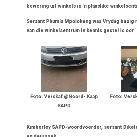
bewering uit winkels in ‘n plaaslike winkelsent
Sersant Phumla Mpolokeng was Vrydag besig met
van die winkelsentrum in kennis gestel is oor 
Foto: Verskaf @Noord- Kaap
Foto: Vers
SAPD
Kimberley SAPD-woordvoerder, sersant Dikeled
en deursoek.