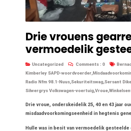
Drie vrouens gearre
vermoedelik geste
Uncategorized
Comments :
0
Bernad
Kimberley SAPD-woordvoerder
,
Misdaadvoorkomi
Radio Nfm 98.1-Nuus
,
Sekuriteitswag
,
Sersant Dik
Silwergrys Volkswagen-voertuig
,
Vroue
,
Winkelse
Drie vroue, onderskeidelik 25, 40 en 43 jaar o
misdaadvoorkomingseenheid in hegtenis gen
Hulle was in besit van vermoedelik gesteelde 