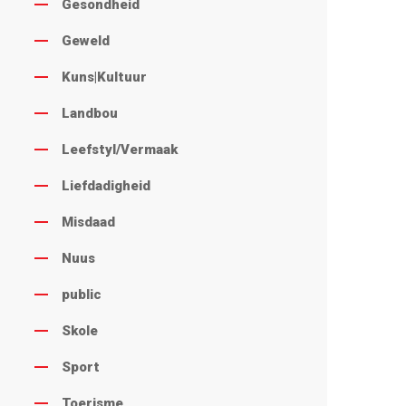
Gesondheid
Geweld
Kuns|Kultuur
Landbou
Leefstyl/Vermaak
Liefdadigheid
Misdaad
Nuus
public
Skole
Sport
Toerisme