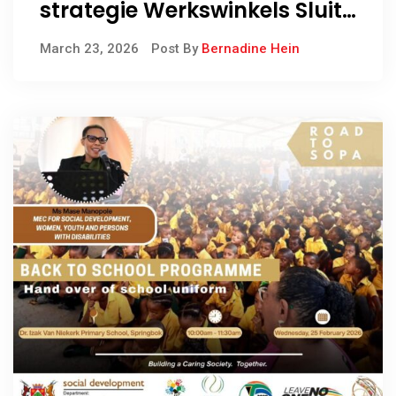
strategie Werkswinkels Sluit
Af in Calvinia
March 23, 2026
Post By
Bernadine Hein