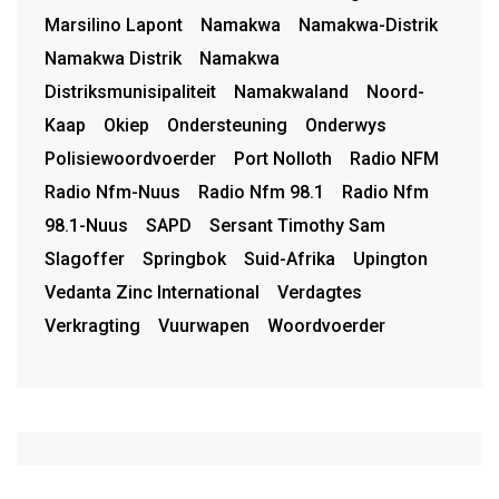
Marsilino Lapont
Namakwa
Namakwa-Distrik
Namakwa Distrik
Namakwa
Distriksmunisipaliteit
Namakwaland
Noord-
Kaap
Okiep
Ondersteuning
Onderwys
Polisiewoordvoerder
Port Nolloth
Radio NFM
Radio Nfm-Nuus
Radio Nfm 98.1
Radio Nfm
98.1-Nuus
SAPD
Sersant Timothy Sam
Slagoffer
Springbok
Suid-Afrika
Upington
Vedanta Zinc International
Verdagtes
Verkragting
Vuurwapen
Woordvoerder