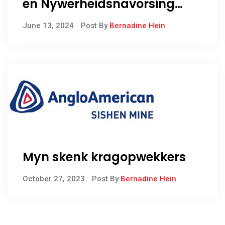
en Nywerheidsnavorsing
neem aan die stuur van
June 13, 2024
Post By
Bernadine Hein
groen waterstofplan vir
Noord- Kaap
Myn skenk kragopwekkers
October 27, 2023
Post By
Bernadine Hein