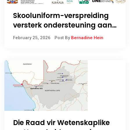
Skooluniform-verspreiding
versterk ondersteuning aan
kwesbare leerders voor SOPA
February 25, 2026
Post By
Bernadine Hein
2026
Die Raad vir Wetenskaplike