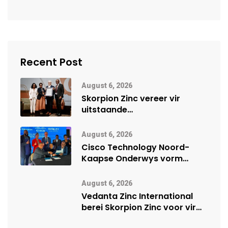
Recent Post
August 6, 2026
Skorpion Zinc vereer vir
uitstaande
veiligheidsprestasie by
Namibië Mynbou Ekspo
August 6, 2026
Cisco Technology Noord-
Kaapse Onderwys vorm
digitale toekoms deur Cisco-
vennootskap
August 6, 2026
Vedanta Zinc International
berei Skorpion Zinc voor vir
moontlike herbegin