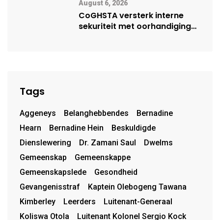
August 6, 2026
CoGHSTA versterk interne
sekuriteit met oorhandiging
van uniforms
Tags
Aggeneys
Belanghebbendes
Bernadine
Hearn
Bernadine Hein
Beskuldigde
Dienslewering
Dr. Zamani Saul
Dwelms
Gemeenskap
Gemeenskappe
Gemeenskapslede
Gesondheid
Gevangenisstraf
Kaptein Olebogeng Tawana
Kimberley
Leerders
Luitenant-Generaal
Koliswa Otola
Luitenant Kolonel Sergio Kock