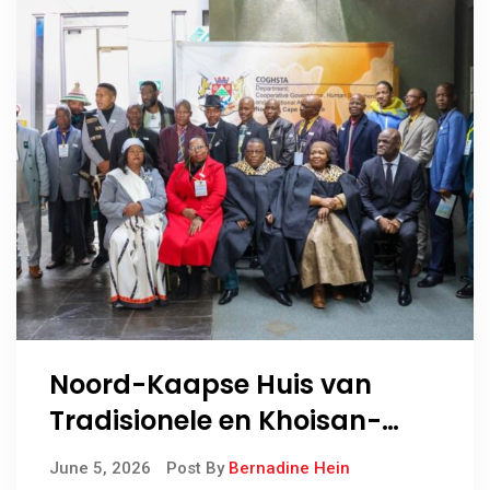
Noord-Kaapse Huis van
Tradisionele en Khoisan-
leiers open 4de Sessie
June 5, 2026
Post By
Bernadine Hein