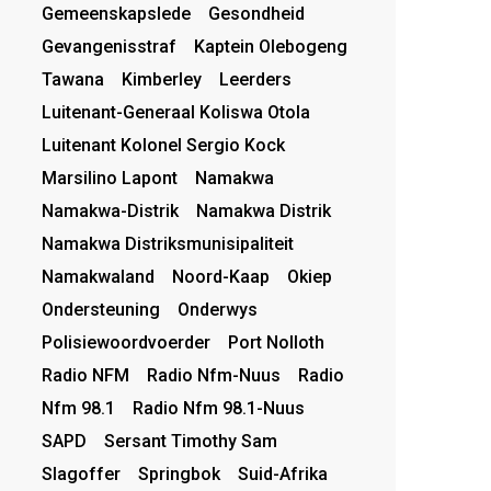
Gemeenskapslede
Gesondheid
Gevangenisstraf
Kaptein Olebogeng
Tawana
Kimberley
Leerders
Luitenant-Generaal Koliswa Otola
Luitenant Kolonel Sergio Kock
Marsilino Lapont
Namakwa
Namakwa-Distrik
Namakwa Distrik
Namakwa Distriksmunisipaliteit
Namakwaland
Noord-Kaap
Okiep
Ondersteuning
Onderwys
Polisiewoordvoerder
Port Nolloth
Radio NFM
Radio Nfm-Nuus
Radio
Nfm 98.1
Radio Nfm 98.1-Nuus
SAPD
Sersant Timothy Sam
Slagoffer
Springbok
Suid-Afrika