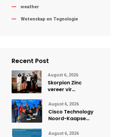
weather
Wetenskap en Tegnologie
Recent Post
August 6, 2026
Skorpion Zinc
vereer vir
uitstaande
veiligheidsprestasie
August 6, 2026
by Namibië Mynbou
Cisco Technology
Ekspo
Noord-Kaapse
Onderwys vorm
digitale toekoms
August 6, 2026