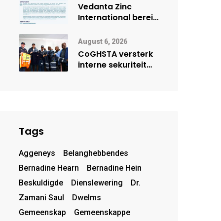
deur Cisco-
Vedanta Zinc
vennootskap
International berei
Skorpion Zinc voor
vir moontlike
August 6, 2026
herbegin
CoGHSTA versterk
interne sekuriteit
met oorhandiging
van uniforms
Tags
Aggeneys
Belanghebbendes
Bernadine Hearn
Bernadine Hein
Beskuldigde
Dienslewering
Dr.
Zamani Saul
Dwelms
Gemeenskap
Gemeenskappe