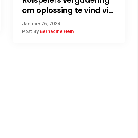
Rolspelers vergadering
om oplossing te vind vir
water probleem op Pella
January 26, 2024
Post By
Bernadine Hein