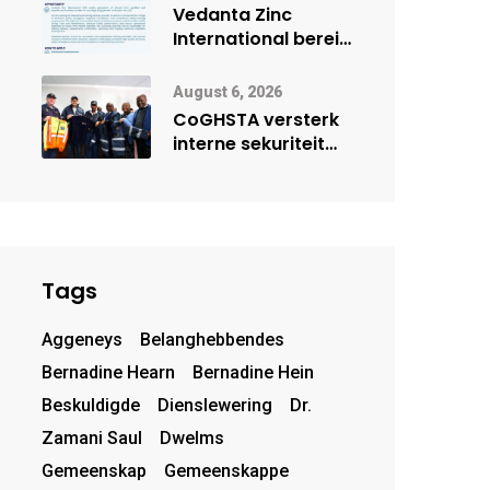
deur Cisco-
Vedanta Zinc
vennootskap
International berei
Skorpion Zinc voor
vir moontlike
August 6, 2026
herbegin
CoGHSTA versterk
interne sekuriteit
met oorhandiging
van uniforms
Tags
Aggeneys
Belanghebbendes
Bernadine Hearn
Bernadine Hein
Beskuldigde
Dienslewering
Dr.
Zamani Saul
Dwelms
Gemeenskap
Gemeenskappe