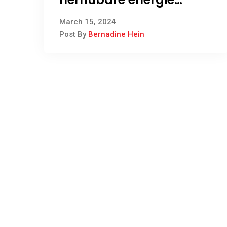
bemagtig Noord- Kaap
March 15, 2024
jeug
Post By
Bernadine Hein