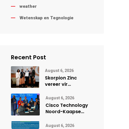
weather
Wetenskap en Tegnologie
Recent Post
August 6, 2026
Skorpion Zinc
vereer vir
uitstaande
veiligheidsprestasie
August 6, 2026
by Namibië Mynbou
Cisco Technology
Ekspo
Noord-Kaapse
Onderwys vorm
digitale toekoms
August 6, 2026