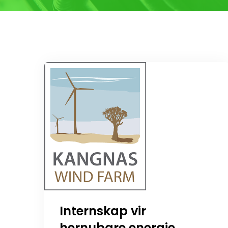
Internskap vir
hernubare energie