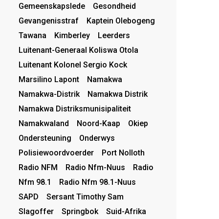
Gemeenskapslede
Gesondheid
Gevangenisstraf
Kaptein Olebogeng
Tawana
Kimberley
Leerders
Luitenant-Generaal Koliswa Otola
Luitenant Kolonel Sergio Kock
Marsilino Lapont
Namakwa
Namakwa-Distrik
Namakwa Distrik
Namakwa Distriksmunisipaliteit
Namakwaland
Noord-Kaap
Okiep
Ondersteuning
Onderwys
Polisiewoordvoerder
Port Nolloth
Radio NFM
Radio Nfm-Nuus
Radio
Nfm 98.1
Radio Nfm 98.1-Nuus
SAPD
Sersant Timothy Sam
Slagoffer
Springbok
Suid-Afrika