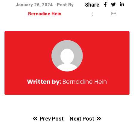
Share
January 26, 2024
Post By
:
Bernadine Hein
Written by:
Bernadine Hein
Prev Post
Next Post