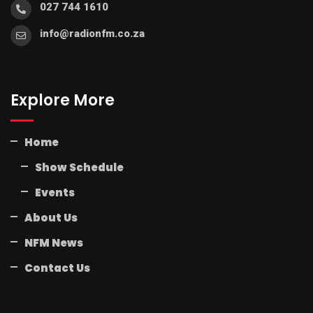
027 744 1610
info@radionfm.co.za
Explore More
Home
Show Schedule
Events
About Us
NFM News
Contact Us