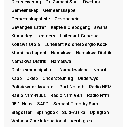
Dienslewering
Dr. Zamani Saul
Dwelms
Gemeenskap
Gemeenskappe
Gemeenskapslede
Gesondheid
Gevangenisstraf
Kaptein Olebogeng Tawana
Kimberley
Leerders
Luitenant-Generaal
Koliswa Otola
Luitenant Kolonel Sergio Kock
Marsilino Lapont
Namakwa
Namakwa-Distrik
Namakwa Distrik
Namakwa
Distriksmunisipaliteit
Namakwaland
Noord-
Kaap
Okiep
Ondersteuning
Onderwys
Polisiewoordvoerder
Port Nolloth
Radio NFM
Radio Nfm-Nuus
Radio Nfm 98.1
Radio Nfm
98.1-Nuus
SAPD
Sersant Timothy Sam
Slagoffer
Springbok
Suid-Afrika
Upington
Vedanta Zinc International
Verdagtes