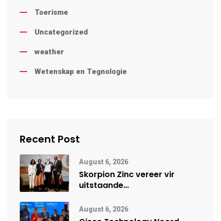
Toerisme
Uncategorized
weather
Wetenskap en Tegnologie
Recent Post
August 6, 2026
Skorpion Zinc vereer vir
uitstaande
veiligheidsprestasie by
Namibië Mynbou Ekspo
August 6, 2026