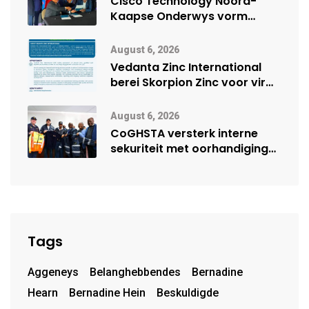
Cisco Technology Noord-
Kaapse Onderwys vorm
digitale toekoms deur Cisco-
vennootskap
August 6, 2026
Vedanta Zinc International
berei Skorpion Zinc voor vir
moontlike herbegin
August 6, 2026
CoGHSTA versterk interne
sekuriteit met oorhandiging
van uniforms
Tags
Aggeneys
Belanghebbendes
Bernadine
Hearn
Bernadine Hein
Beskuldigde