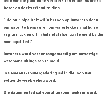
lede van die publiek te versterk ten einde inwoners
beter en doeltreffend te dien.
“Die Munisipaliteit wil ‘n beroep op inwoners doen
om water te bespaar en om waterlekke in hul huise
reg te maak en dit in hul netstelsel aan te meld by die
munisipaliteit.”
Inwoners word verder aangemoedig om onwettige
wateraansluitings aan te meld.
’n Gemeenskapsvergadering sal in die loop van
volgende week gehou word.
Die datum en tyd sal vooraf gekommunikeer word.