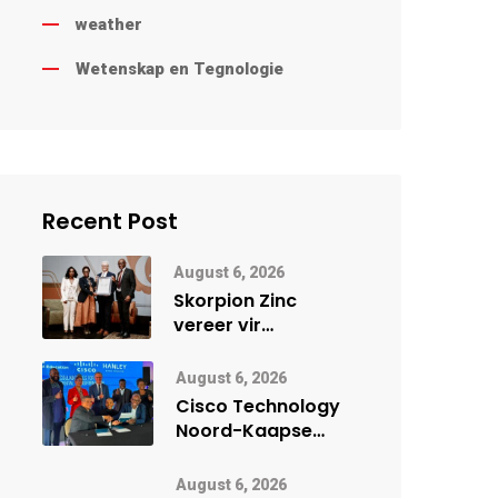
weather
Wetenskap en Tegnologie
Recent Post
August 6, 2026
Skorpion Zinc
vereer vir
uitstaande
veiligheidsprestasie
August 6, 2026
by Namibië Mynbou
Cisco Technology
Ekspo
Noord-Kaapse
Onderwys vorm
digitale toekoms
August 6, 2026