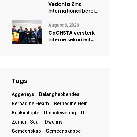
deur Cisco-
Vedanta Zinc
vennootskap
International berei
Skorpion Zinc voor
vir moontlike
August 6, 2026
herbegin
CoGHSTA versterk
interne sekuriteit
met oorhandiging
van uniforms
Tags
Aggeneys
Belanghebbendes
Bernadine Hearn
Bernadine Hein
Beskuldigde
Dienslewering
Dr.
Zamani Saul
Dwelms
Gemeenskap
Gemeenskappe