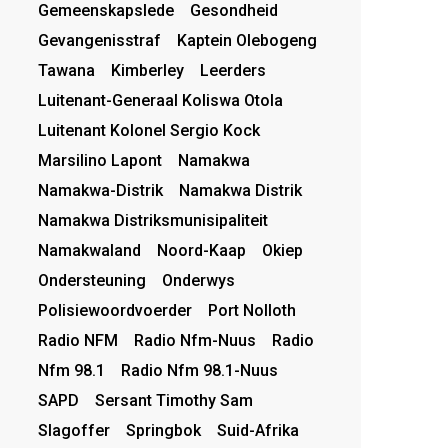
Gemeenskapslede
Gesondheid
Gevangenisstraf
Kaptein Olebogeng
Tawana
Kimberley
Leerders
Luitenant-Generaal Koliswa Otola
Luitenant Kolonel Sergio Kock
Marsilino Lapont
Namakwa
Namakwa-Distrik
Namakwa Distrik
Namakwa Distriksmunisipaliteit
Namakwaland
Noord-Kaap
Okiep
Ondersteuning
Onderwys
Polisiewoordvoerder
Port Nolloth
Radio NFM
Radio Nfm-Nuus
Radio
Nfm 98.1
Radio Nfm 98.1-Nuus
SAPD
Sersant Timothy Sam
Slagoffer
Springbok
Suid-Afrika