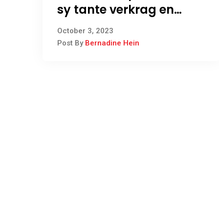
sy tante verkrag en
beroof is tot
October 3, 2023
lewenslange tronkstraf
Post By
Bernadine Hein
gevonnis