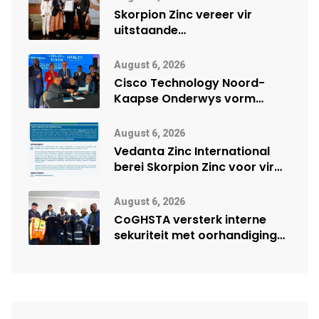
Skorpion Zinc vereer vir
uitstaande
veiligheidsprestasie by
Namibië Mynbou Ekspo
August 6, 2026
Cisco Technology Noord-
Kaapse Onderwys vorm
digitale toekoms deur Cisco-
vennootskap
August 6, 2026
Vedanta Zinc International
berei Skorpion Zinc voor vir
moontlike herbegin
August 6, 2026
CoGHSTA versterk interne
sekuriteit met oorhandiging
van uniforms