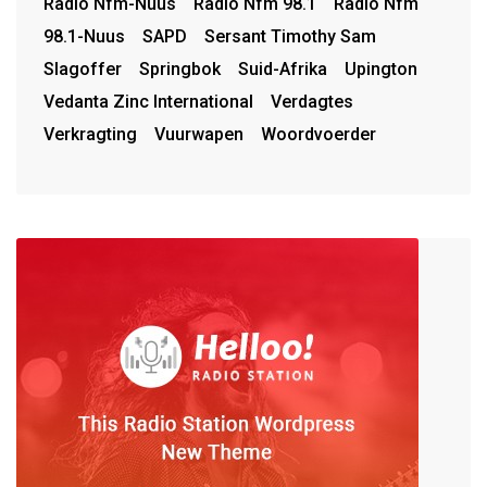
Radio Nfm-Nuus
Radio Nfm 98.1
Radio Nfm
98.1-Nuus
SAPD
Sersant Timothy Sam
Slagoffer
Springbok
Suid-Afrika
Upington
Vedanta Zinc International
Verdagtes
Verkragting
Vuurwapen
Woordvoerder