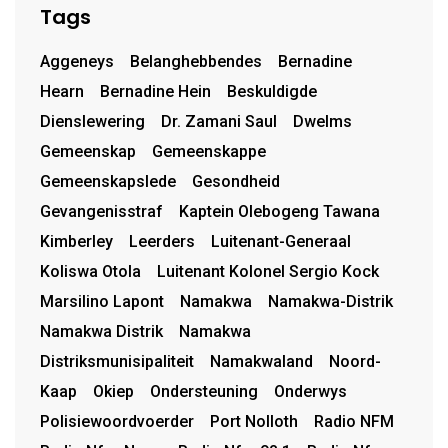
Tags
Aggeneys
Belanghebbendes
Bernadine
Hearn
Bernadine Hein
Beskuldigde
Dienslewering
Dr. Zamani Saul
Dwelms
Gemeenskap
Gemeenskappe
Gemeenskapslede
Gesondheid
Gevangenisstraf
Kaptein Olebogeng Tawana
Kimberley
Leerders
Luitenant-Generaal
Koliswa Otola
Luitenant Kolonel Sergio Kock
Marsilino Lapont
Namakwa
Namakwa-Distrik
Namakwa Distrik
Namakwa
Distriksmunisipaliteit
Namakwaland
Noord-
Kaap
Okiep
Ondersteuning
Onderwys
Polisiewoordvoerder
Port Nolloth
Radio NFM