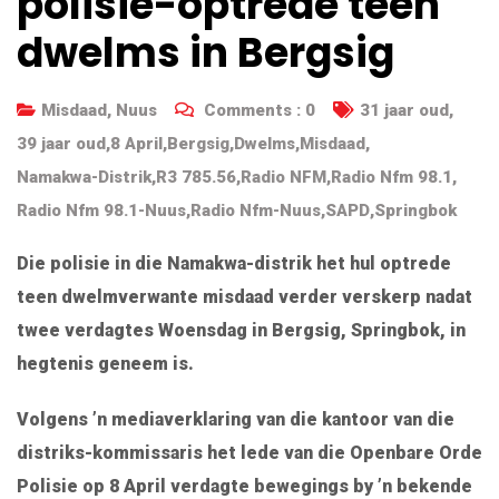
polisie-optrede teen
dwelms in Bergsig
Misdaad
,
Nuus
Comments :
0
31 jaar oud
,
39 jaar oud
,
8 April
,
Bergsig
,
Dwelms
,
Misdaad
,
Namakwa-Distrik
,
R3 785.56
,
Radio NFM
,
Radio Nfm 98.1
,
Radio Nfm 98.1-Nuus
,
Radio Nfm-Nuus
,
SAPD
,
Springbok
Die polisie in die Namakwa-distrik het hul optrede
teen dwelmverwante misdaad verder verskerp nadat
twee verdagtes Woensdag in Bergsig, Springbok, in
hegtenis geneem is.
Volgens ’n mediaverklaring van die kantoor van die
distriks-kommissaris het lede van die Openbare Orde
Polisie op 8 April verdagte bewegings by ’n bekende