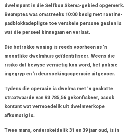
dwelmpunt in die Selfbou Skema-gebied opgemerk.
Beamptes was omstreeks 10:00 besig met roetine-
padblokkadepligte toe verskeie persone gesien is
wat die perseel binnegaan en verlaat.
Die betrokke woning is reeds voorheen as ’n
moontlike dwelmhuis geïdentifiseer. Weens die
risiko dat bewyse vernietig kon word, het polisie
ingegryp en ’n deursoekingsoperasie uitgevoer.
Tydens die operasie is dwelms met ’n geskatte
straatwaarde van R3 785,56 gekonfiskeer, asook
kontant wat vermoedelik uit dwelmverkope
afkomstig is.
Twee mans, onderskeidelik 31 en 39 jaar oud, is in