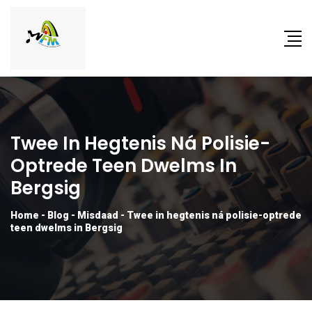
Twee In Hegtenis Ná Polisie-
Optrede Teen Dwelms In
Bergsig
Home
-
Blog
-
Misdaad
-
Twee in hegtenis ná polisie-optrede
teen dwelms in Bergsig