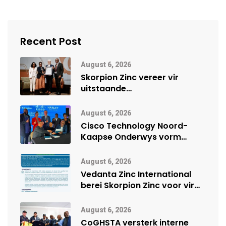
Recent Post
August 6, 2026
Skorpion Zinc vereer vir
uitstaande
veiligheidsprestasie by
Namibië Mynbou Ekspo
August 6, 2026
Cisco Technology Noord-
Kaapse Onderwys vorm
digitale toekoms deur Cisco-
vennootskap
August 6, 2026
Vedanta Zinc International
berei Skorpion Zinc voor vir
moontlike herbegin
August 6, 2026
CoGHSTA versterk interne