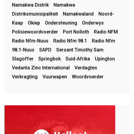
Namakwa Distrik
Namakwa
Distriksmunisipaliteit
Namakwaland
Noord-
Kaap
Okiep
Ondersteuning
Onderwys
Polisiewoordvoerder
Port Nolloth
Radio NFM
Radio Nfm-Nuus
Radio Nfm 98.1
Radio Nfm
98.1-Nuus
SAPD
Sersant Timothy Sam
Slagoffer
Springbok
Suid-Afrika
Upington
Vedanta Zinc International
Verdagtes
Verkragting
Vuurwapen
Woordvoerder