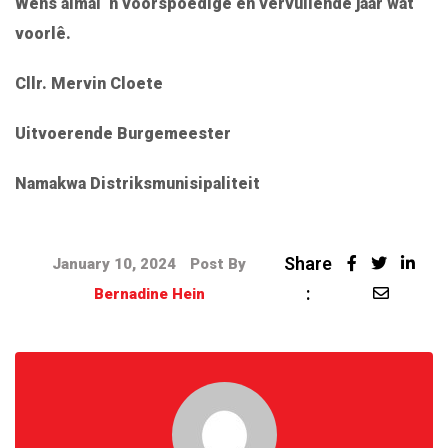
Wens almal ‘n voorspoedige en vervullende jaar wat
voorlê.
Cllr. Mervin Cloete
Uitvoerende Burgemeester
Namakwa Distriksmunisipaliteit
Share
January 10, 2024
Post By
:
Bernadine Hein