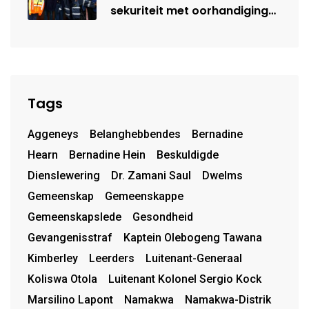
sekuriteit met oorhandiging
van uniforms
Tags
Aggeneys
Belanghebbendes
Bernadine
Hearn
Bernadine Hein
Beskuldigde
Dienslewering
Dr. Zamani Saul
Dwelms
Gemeenskap
Gemeenskappe
Gemeenskapslede
Gesondheid
Gevangenisstraf
Kaptein Olebogeng Tawana
Kimberley
Leerders
Luitenant-Generaal
Koliswa Otola
Luitenant Kolonel Sergio Kock
Marsilino Lapont
Namakwa
Namakwa-Distrik