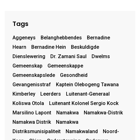
Tags
Aggeneys
Belanghebbendes
Bernadine
Hearn
Bernadine Hein
Beskuldigde
Dienslewering
Dr. Zamani Saul
Dwelms
Gemeenskap
Gemeenskappe
Gemeenskapslede
Gesondheid
Gevangenisstraf
Kaptein Olebogeng Tawana
Kimberley
Leerders
Luitenant-Generaal
Koliswa Otola
Luitenant Kolonel Sergio Kock
Marsilino Lapont
Namakwa
Namakwa-Distrik
Namakwa Distrik
Namakwa
Distriksmunisipaliteit
Namakwaland
Noord-