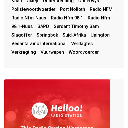
Kaap
Okiep
Ondersteuning
Onderwys
Polisiewoordvoerder
Port Nolloth
Radio NFM
Radio Nfm-Nuus
Radio Nfm 98.1
Radio Nfm
98.1-Nuus
SAPD
Sersant Timothy Sam
Slagoffer
Springbok
Suid-Afrika
Upington
Vedanta Zinc International
Verdagtes
Verkragting
Vuurwapen
Woordvoerder