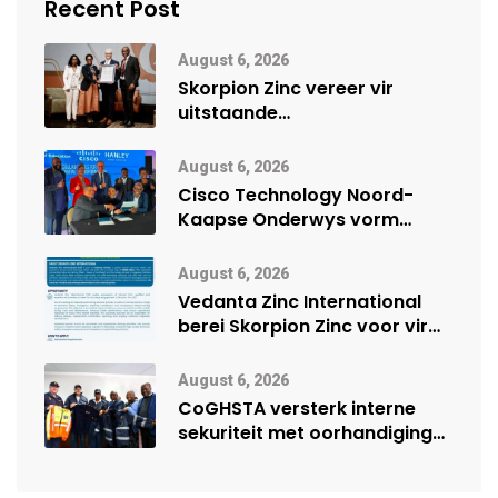
Recent Post
August 6, 2026
Skorpion Zinc vereer vir
uitstaande
veiligheidsprestasie by
Namibië Mynbou Ekspo
August 6, 2026
Cisco Technology Noord-
Kaapse Onderwys vorm
digitale toekoms deur Cisco-
vennootskap
August 6, 2026
Vedanta Zinc International
berei Skorpion Zinc voor vir
moontlike herbegin
August 6, 2026
CoGHSTA versterk interne
sekuriteit met oorhandiging
van uniforms