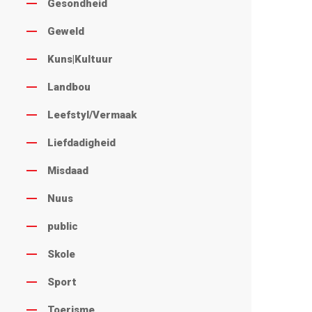
Gesondheid
Geweld
Kuns|Kultuur
Landbou
Leefstyl/Vermaak
Liefdadigheid
Misdaad
Nuus
public
Skole
Sport
Toerisme