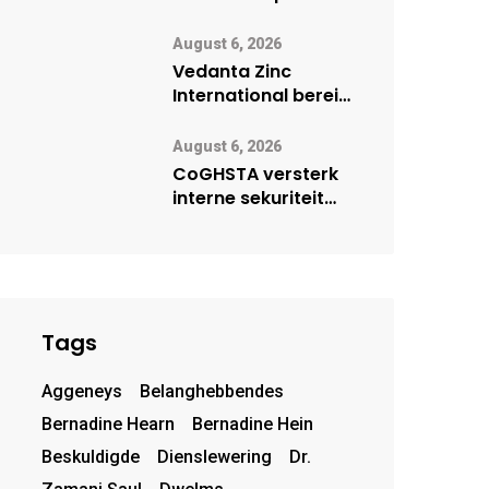
Onderwys vorm
digitale toekoms
August 6, 2026
deur Cisco-
Vedanta Zinc
vennootskap
International berei
Skorpion Zinc voor
vir moontlike
August 6, 2026
herbegin
CoGHSTA versterk
interne sekuriteit
met oorhandiging
van uniforms
Tags
Aggeneys
Belanghebbendes
Bernadine Hearn
Bernadine Hein
Beskuldigde
Dienslewering
Dr.