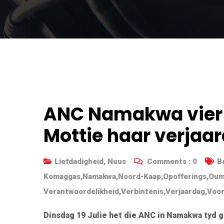
ANC Namakwa vier
Mottie haar verjaa
Liefdadigheid
,
Nuus
Comments :
0
B
Komaggas
,
Namakwa
,
Noord-Kaap
,
Opofferings
,
Oum
Verantwoordelikheid
,
Verbintenis
,
Verjaardag
,
Voor
Dinsdag 19 Julie het die ANC in Namakwa tyd