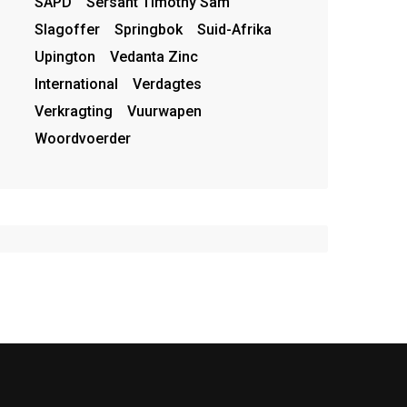
SAPD
Sersant Timothy Sam
Slagoffer
Springbok
Suid-Afrika
Upington
Vedanta Zinc
International
Verdagtes
Verkragting
Vuurwapen
Woordvoerder