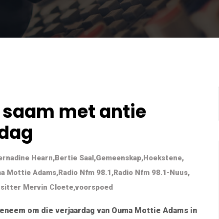
 saam met antie
rdag
ernadine Hearn
,
Bertie Saal
,
Gemeenskap
,
Hoekstene
,
a Mottie Adams
,
Radio Nfm 98.1
,
Radio Nfm 98.1-Nuus
,
sitter Mervin Cloete
,
voorspoed
 geneem om die verjaardag van Ouma Mottie Adams in