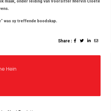
ik maak, onder leiding van Voorsitter Mervin Cloete
wens.
e” was sy treffende boodskap.
Share :
ne Hein