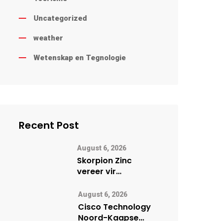
Uncategorized
weather
Wetenskap en Tegnologie
Recent Post
August 6, 2026
Skorpion Zinc
vereer vir
uitstaande
veiligheidsprestasie
August 6, 2026
by Namibië Mynbou
Cisco Technology
Ekspo
Noord-Kaapse