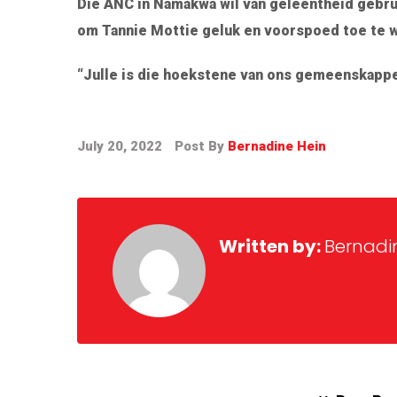
Die ANC in Namakwa wil van geleentheid gebru
om Tannie Mottie geluk en voorspoed toe te 
“Julle is die hoekstene van ons gemeenskapp
July 20, 2022
Post By
Bernadine Hein
Written by:
Bernadi