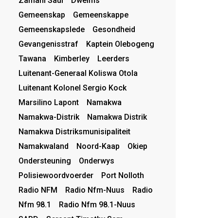
Zamani Saul
Dwelms
Gemeenskap
Gemeenskappe
Gemeenskapslede
Gesondheid
Gevangenisstraf
Kaptein Olebogeng
Tawana
Kimberley
Leerders
Luitenant-Generaal Koliswa Otola
Luitenant Kolonel Sergio Kock
Marsilino Lapont
Namakwa
Namakwa-Distrik
Namakwa Distrik
Namakwa Distriksmunisipaliteit
Namakwaland
Noord-Kaap
Okiep
Ondersteuning
Onderwys
Polisiewoordvoerder
Port Nolloth
Radio NFM
Radio Nfm-Nuus
Radio
Nfm 98.1
Radio Nfm 98.1-Nuus