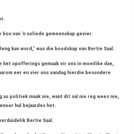
er.
ie bou van ‘n soliede gemeenskap gevier.
leng kan word,” was die boodskap van Bertie Saal.
e het opofferings gemaak vir ons in moeilike dae,
Daarom eer en vier ons vandag hierdie besondere
 as politiek maak nie, want dit sal nie reg wees nie,
enoor hul bejaardes het.
erduidelik Bertie Saal.