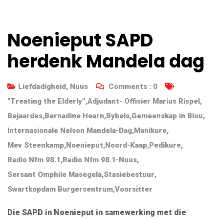
Noenieput SAPD
herdenk Mandela dag
Liefdadigheid
,
Nuus
Comments :
0
“Treating the Elderly”
,
Adjudant- Offisier Marius Rispel
,
Bejaardes
,
Bernadine Hearn
,
Bybels
,
Gemeenskap in Blou
,
Internasionale Nelson Mandela-Dag
,
Manikure
,
Mev Steenkamp
,
Noenieput
,
Noord-Kaap
,
Pedikure
,
Radio Nfm 98.1
,
Radio Nfm 98.1-Nuus
,
Sersant Omphile Masegela
,
Stasiebestuur
,
Swartkopdam Burgersentrum
,
Voorsitter
Die SAPD in Noenieput in samewerking met die