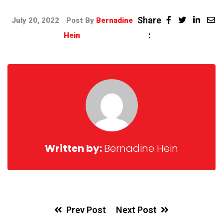
Share
July 20, 2022
Post By
Bernadine
:
Hein
Written by:
Bernadine Hein
Prev Post
Next Post