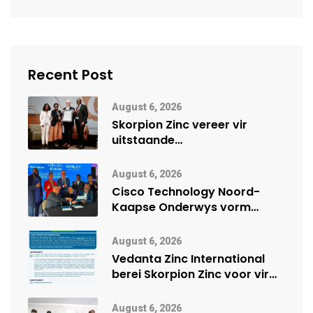
Recent Post
August 6, 2026
Skorpion Zinc vereer vir
uitstaande
veiligheidsprestasie by
Namibië Mynbou Ekspo
August 6, 2026
Cisco Technology Noord-
Kaapse Onderwys vorm
digitale toekoms deur Cisco-
vennootskap
August 6, 2026
Vedanta Zinc International
berei Skorpion Zinc voor vir
moontlike herbegin
August 6, 2026