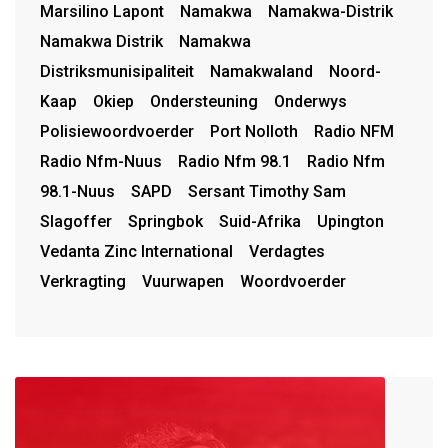
Marsilino Lapont
Namakwa
Namakwa-Distrik
Namakwa Distrik
Namakwa
Distriksmunisipaliteit
Namakwaland
Noord-
Kaap
Okiep
Ondersteuning
Onderwys
Polisiewoordvoerder
Port Nolloth
Radio NFM
Radio Nfm-Nuus
Radio Nfm 98.1
Radio Nfm
98.1-Nuus
SAPD
Sersant Timothy Sam
Slagoffer
Springbok
Suid-Afrika
Upington
Vedanta Zinc International
Verdagtes
Verkragting
Vuurwapen
Woordvoerder