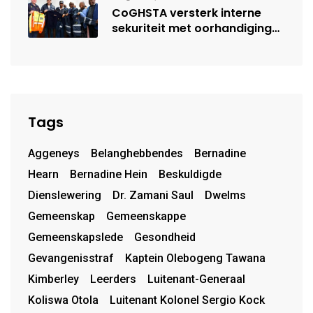
CoGHSTA versterk interne
sekuriteit met oorhandiging
van uniforms
Tags
Aggeneys
Belanghebbendes
Bernadine
Hearn
Bernadine Hein
Beskuldigde
Dienslewering
Dr. Zamani Saul
Dwelms
Gemeenskap
Gemeenskappe
Gemeenskapslede
Gesondheid
Gevangenisstraf
Kaptein Olebogeng Tawana
Kimberley
Leerders
Luitenant-Generaal
Koliswa Otola
Luitenant Kolonel Sergio Kock