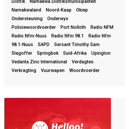
Distrik
Namakwa Distriksmunisipaliteit
Namakwaland
Noord-Kaap
Okiep
Ondersteuning
Onderwys
Polisiewoordvoerder
Port Nolloth
Radio NFM
Radio Nfm-Nuus
Radio Nfm 98.1
Radio Nfm
98.1-Nuus
SAPD
Sersant Timothy Sam
Slagoffer
Springbok
Suid-Afrika
Upington
Vedanta Zinc International
Verdagtes
Verkragting
Vuurwapen
Woordvoerder