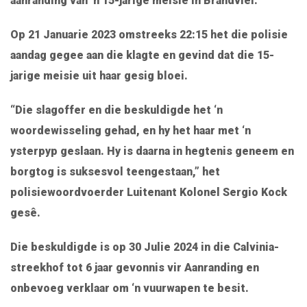
aanranding van ‘n 15-jarige meisie in Brandvlei.
Op 21 Januarie 2023 omstreeks 22:15 het die polisie
aandag gegee aan die klagte en gevind dat die 15-
jarige meisie uit haar gesig bloei.
“Die slagoffer en die beskuldigde het ‘n
woordewisseling gehad, en hy het haar met ‘n
ysterpyp geslaan. Hy is daarna in hegtenis geneem en
borgtog is suksesvol teengestaan,” het
polisiewoordvoerder Luitenant Kolonel Sergio Kock
gesê.
Die beskuldigde is op 30 Julie 2024 in die Calvinia-
streekhof tot 6 jaar gevonnis vir Aanranding en
onbevoeg verklaar om ‘n vuurwapen te besit.