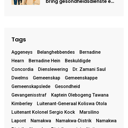
bring gesondheidsdienste en
opvoeding na Kamiesberg
Tags
Aggeneys
Belanghebbendes
Bernadine
Hearn
Bernadine Hein
Beskuldigde
Concordia
Dienslewering
Dr. Zamani Saul
Dwelms
Gemeenskap
Gemeenskappe
Gemeenskapslede
Gesondheid
Gevangenisstraf
Kaptein Olebogeng Tawana
Kimberley
Luitenant-Generaal Koliswa Otola
Luitenant Kolonel Sergio Kock
Marsilino
Lapont
Namakwa
Namakwa-Distrik
Namakwa