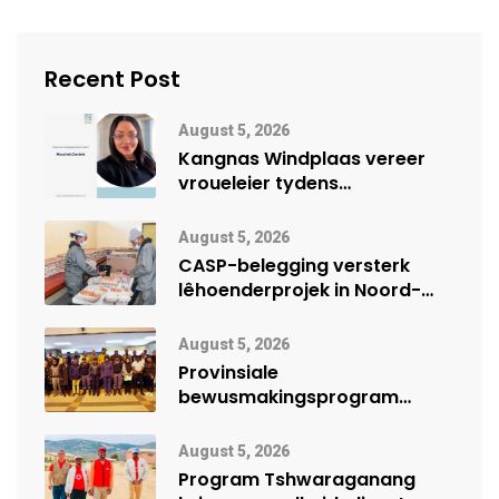
Recent Post
August 5, 2026
Kangnas Windplaas vereer
vroueleier tydens
Vrouemaand
August 5, 2026
CASP-belegging versterk
lêhoenderprojek in Noord-
Kaap
August 5, 2026
Provinsiale
bewusmakingsprogram
herdenk Wêrelddag teen
Mensehandel
August 5, 2026
Program Tshwaraganang