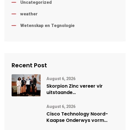
Uncategorized
weather
Wetenskap en Tegnologie
Recent Post
August 6, 2026
Skorpion Zinc vereer vir
uitstaande
veiligheidsprestasie by
Namibië Mynbou Ekspo
August 6, 2026
Cisco Technology Noord-
Kaapse Onderwys vorm
digitale toekoms deur Cisco-