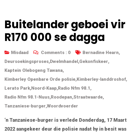
Buitelander geboei vir
R170 000 se dagga
Misdaad
Comments :
0
Bernadine Hearn
,
Deursoekingsproses
,
Dwelmhandel
,
Gekonfiskeer
,
Kaptein Olebogeng Tawana
,
Kimberley Openbare Orde polisie
,
Kimberley-landdroshof
,
Lerato Park
,
Noord-Kaap
,
Radio Nfm 98.1
,
Radio Nfm 98.1-Nuus
,
Roodepan
,
Straatwaarde
,
Tanzaniese-burger
,
Woordvoerder
‘n Tanzaniese-burger is verlede Donderdag, 17 Maart
2022 aangekeer deur die polisie nadat hy in besit was