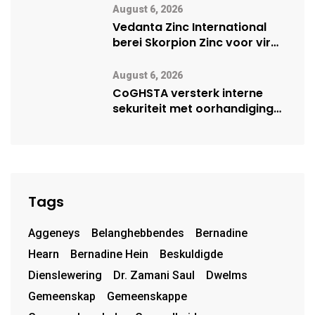
vennootskap
August 6, 2026
Vedanta Zinc International
berei Skorpion Zinc voor vir
moontlike herbegin
August 6, 2026
CoGHSTA versterk interne
sekuriteit met oorhandiging
van uniforms
Tags
Aggeneys
Belanghebbendes
Bernadine
Hearn
Bernadine Hein
Beskuldigde
Dienslewering
Dr. Zamani Saul
Dwelms
Gemeenskap
Gemeenskappe