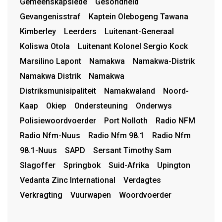
Gemeenskapslede
Gesondheid
Gevangenisstraf
Kaptein Olebogeng Tawana
Kimberley
Leerders
Luitenant-Generaal
Koliswa Otola
Luitenant Kolonel Sergio Kock
Marsilino Lapont
Namakwa
Namakwa-Distrik
Namakwa Distrik
Namakwa
Distriksmunisipaliteit
Namakwaland
Noord-
Kaap
Okiep
Ondersteuning
Onderwys
Polisiewoordvoerder
Port Nolloth
Radio NFM
Radio Nfm-Nuus
Radio Nfm 98.1
Radio Nfm
98.1-Nuus
SAPD
Sersant Timothy Sam
Slagoffer
Springbok
Suid-Afrika
Upington
Vedanta Zinc International
Verdagtes
Verkragting
Vuurwapen
Woordvoerder