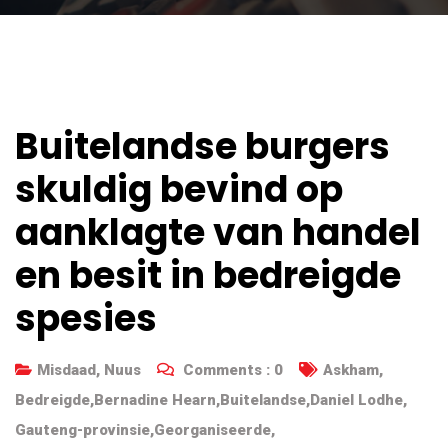
Buitelandse burgers
skuldig bevind op
aanklagte van handel
en besit in bedreigde
spesies
Misdaad
,
Nuus
Comments :
0
Askham
,
Bedreigde
,
Bernadine Hearn
,
Buitelandse
,
Daniel Lodhe
,
Gauteng-provinsie
,
Georganiseerde
,