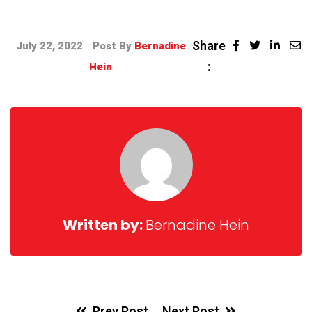
Share
July 22, 2022
Post By
Bernadine
:
Hein
Written by:
Bernadine Hein
Prev Post
Next Post