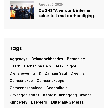
August 6, 2026
CoGHSTA versterk interne
sekuriteit met oorhandiging
van uniforms
Tags
Aggeneys
Belanghebbendes
Bernadine
Hearn
Bernadine Hein
Beskuldigde
Dienslewering
Dr. Zamani Saul
Dwelms
Gemeenskap
Gemeenskappe
Gemeenskapslede
Gesondheid
Gevangenisstraf
Kaptein Olebogeng Tawana
Kimberley
Leerders
Luitenant-Generaal