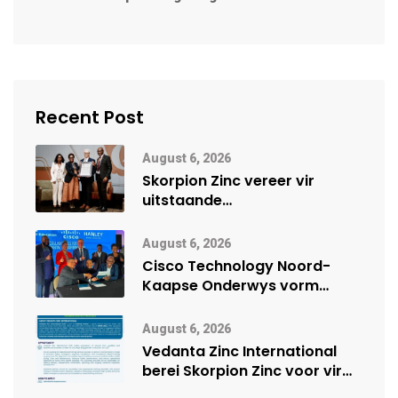
Recent Post
August 6, 2026
Skorpion Zinc vereer vir
uitstaande
veiligheidsprestasie by
Namibië Mynbou Ekspo
August 6, 2026
Cisco Technology Noord-
Kaapse Onderwys vorm
digitale toekoms deur Cisco-
vennootskap
August 6, 2026
Vedanta Zinc International
berei Skorpion Zinc voor vir
moontlike herbegin