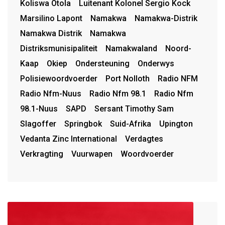
Koliswa Otola
Luitenant Kolonel Sergio Kock
Marsilino Lapont
Namakwa
Namakwa-Distrik
Namakwa Distrik
Namakwa
Distriksmunisipaliteit
Namakwaland
Noord-
Kaap
Okiep
Ondersteuning
Onderwys
Polisiewoordvoerder
Port Nolloth
Radio NFM
Radio Nfm-Nuus
Radio Nfm 98.1
Radio Nfm
98.1-Nuus
SAPD
Sersant Timothy Sam
Slagoffer
Springbok
Suid-Afrika
Upington
Vedanta Zinc International
Verdagtes
Verkragting
Vuurwapen
Woordvoerder