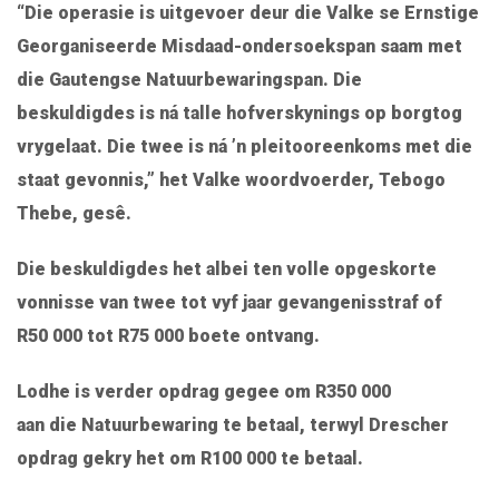
“Die operasie is uitgevoer deur die Valke se Ernstige
Georganiseerde Misdaad-ondersoekspan saam met
die Gautengse Natuurbewaringspan. Die
beskuldigdes is ná talle hofverskynings op borgtog
vrygelaat. Die twee is ná ’n pleitooreenkoms met die
staat gevonnis,” het Valke woordvoerder, Tebogo
Thebe, gesê.
Die beskuldigdes het albei ten volle opgeskorte
vonnisse van twee tot vyf jaar gevangenisstraf of
R50 000 tot R75 000 boete ontvang.
Lodhe is verder opdrag gegee om R350 000
aan die Natuurbewaring te betaal, terwyl Drescher
opdrag gekry het om R100 000 te betaal.