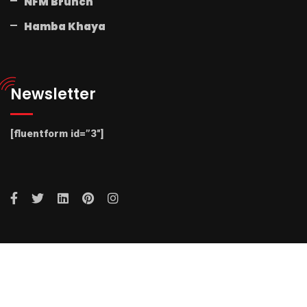
NFM Brunch
Hamba Khaya
Newsletter
[fluentform id=”3″]
© 2025 Radio NFM. All Rights Reserved by Radio NFM.