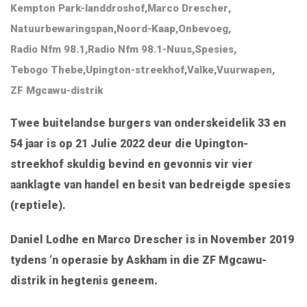
Kempton Park-landdroshof
,
Marco Drescher
,
Natuurbewaringspan
,
Noord-Kaap
,
Onbevoeg
,
Radio Nfm 98.1
,
Radio Nfm 98.1-Nuus
,
Spesies
,
Tebogo Thebe
,
Upington-streekhof
,
Valke
,
Vuurwapen
,
ZF Mgcawu-distrik
Twee buitelandse burgers van onderskeidelik 33 en
54 jaar is op 21 Julie 2022 deur die Upington-
streekhof skuldig bevind en gevonnis vir vier
aanklagte van handel en besit van bedreigde spesies
(reptiele).
Daniel Lodhe en Marco Drescher is in November 2019
tydens ‘n operasie by Askham in die ZF Mgcawu-
distrik in hegtenis geneem.