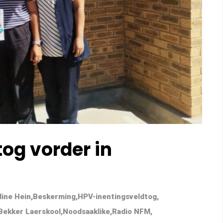
og vorder in
ine Hein
,
Beskerming
,
HPV-inentingsveldtog
,
Bekker Laerskool
,
Noodsaaklike
,
Radio NFM
,