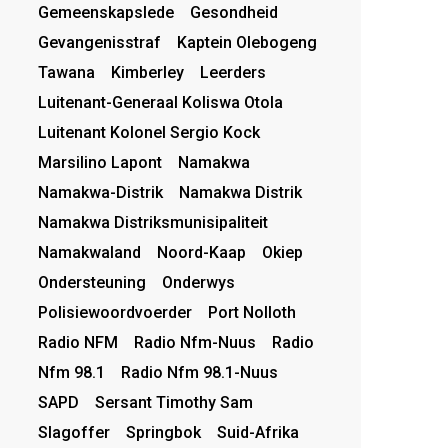
Gemeenskapslede
Gesondheid
Gevangenisstraf
Kaptein Olebogeng
Tawana
Kimberley
Leerders
Luitenant-Generaal Koliswa Otola
Luitenant Kolonel Sergio Kock
Marsilino Lapont
Namakwa
Namakwa-Distrik
Namakwa Distrik
Namakwa Distriksmunisipaliteit
Namakwaland
Noord-Kaap
Okiep
Ondersteuning
Onderwys
Polisiewoordvoerder
Port Nolloth
Radio NFM
Radio Nfm-Nuus
Radio
Nfm 98.1
Radio Nfm 98.1-Nuus
SAPD
Sersant Timothy Sam
Slagoffer
Springbok
Suid-Afrika