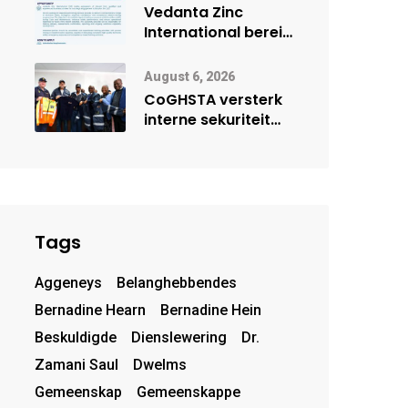
deur Cisco-
Vedanta Zinc
vennootskap
International berei
Skorpion Zinc voor
vir moontlike
August 6, 2026
herbegin
CoGHSTA versterk
interne sekuriteit
met oorhandiging
van uniforms
Tags
Aggeneys
Belanghebbendes
Bernadine Hearn
Bernadine Hein
Beskuldigde
Dienslewering
Dr.
Zamani Saul
Dwelms
Gemeenskap
Gemeenskappe