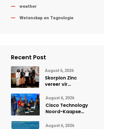
weather
Wetenskap en Tegnologie
Recent Post
August 6, 2026
Skorpion Zinc
vereer vir
uitstaande
veiligheidsprestasie
August 6, 2026
by Namibië Mynbou
Cisco Technology
Ekspo
Noord-Kaapse
Onderwys vorm
digitale toekoms
August 6, 2026