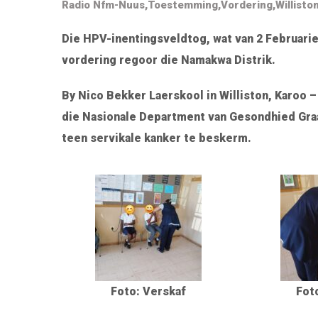
Radio Nfm-Nuus
,
Toestemming
,
Vordering
,
Willisto
Die HPV-inentingsveldtog, wat van 2 Februarie
vordering regoor die
Namakwa Distrik.
By Nico Bekker Laerskool in Williston, Karoo
die
Nasionale Department van Gesondhied
Graa
teen servikale kanker te beskerm.
Foto: Verskaf
Fot