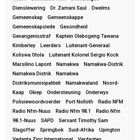
Dienslewering
Dr. Zamani Saul
Dwelms
Gemeenskap
Gemeenskappe
Gemeenskapslede
Gesondheid
Gevangenisstraf
Kaptein Olebogeng Tawana
Kimberley
Leerders
Luitenant-Generaal
Koliswa Otola
Luitenant Kolonel Sergio Kock
Marsilino Lapont
Namakwa
Namakwa-Distrik
Namakwa Distrik
Namakwa
Distriksmunisipaliteit
Namakwaland
Noord-
Kaap
Okiep
Ondersteuning
Onderwys
Polisiewoordvoerder
Port Nolloth
Radio NFM
Radio Nfm-Nuus
Radio Nfm 98.1
Radio Nfm
98.1-Nuus
SAPD
Sersant Timothy Sam
Slagoffer
Springbok
Suid-Afrika
Upington
Vedanta Zinc International
Verdagtes