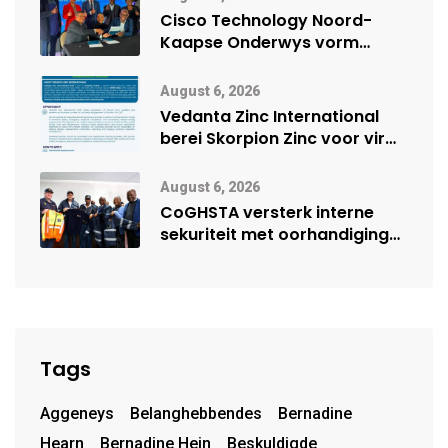
Cisco Technology Noord-
Kaapse Onderwys vorm
digitale toekoms deur Cisco-
vennootskap
August 6, 2026
Vedanta Zinc International
berei Skorpion Zinc voor vir
moontlike herbegin
August 6, 2026
CoGHSTA versterk interne
sekuriteit met oorhandiging
van uniforms
Tags
Aggeneys
Belanghebbendes
Bernadine
Hearn
Bernadine Hein
Beskuldigde