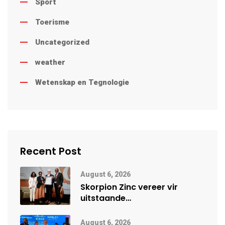
Sport
Toerisme
Uncategorized
weather
Wetenskap en Tegnologie
Recent Post
August 6, 2026
Skorpion Zinc vereer vir
uitstaande
veiligheidsprestasie by
Namibië Mynbou Ekspo
August 6, 2026