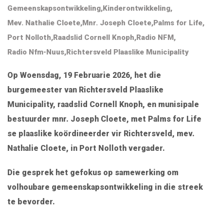
Gemeenskapsontwikkeling
,
Kinderontwikkeling
,
Mev. Nathalie Cloete
,
Mnr. Joseph Cloete
,
Palms for Life
,
Port Nolloth
,
Raadslid Cornell Knoph
,
Radio NFM
,
Radio Nfm-Nuus
,
Richtersveld Plaaslike Municipality
Op Woensdag, 19 Februarie 2026, het die
burgemeester van
Richtersveld Plaaslike
Municipality
, raadslid Cornell Knoph, en munisipale
bestuurder mnr. Joseph Cloete, met Palms for Life
se plaaslike koördineerder vir Richtersveld, mev.
Nathalie Cloete, in Port Nolloth vergader.
Die gesprek het gefokus op samewerking om
volhoubare gemeenskapsontwikkeling in die streek
te bevorder.