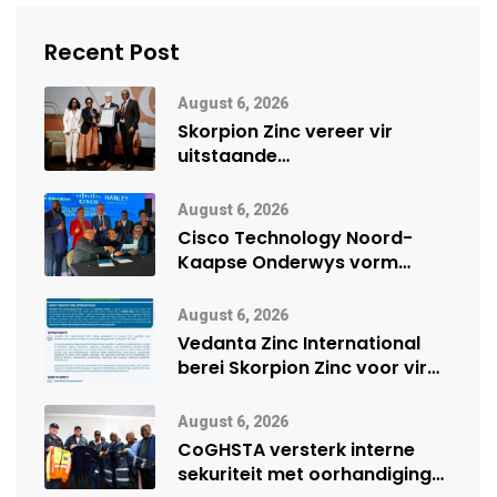
Recent Post
August 6, 2026
Skorpion Zinc vereer vir
uitstaande
veiligheidsprestasie by
Namibië Mynbou Ekspo
August 6, 2026
Cisco Technology Noord-
Kaapse Onderwys vorm
digitale toekoms deur Cisco-
vennootskap
August 6, 2026
Vedanta Zinc International
berei Skorpion Zinc voor vir
moontlike herbegin
August 6, 2026
CoGHSTA versterk interne
sekuriteit met oorhandiging