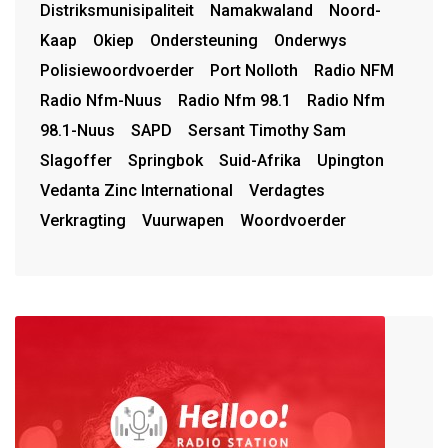
Distriksmunisipaliteit
Namakwaland
Noord-
Kaap
Okiep
Ondersteuning
Onderwys
Polisiewoordvoerder
Port Nolloth
Radio NFM
Radio Nfm-Nuus
Radio Nfm 98.1
Radio Nfm
98.1-Nuus
SAPD
Sersant Timothy Sam
Slagoffer
Springbok
Suid-Afrika
Upington
Vedanta Zinc International
Verdagtes
Verkragting
Vuurwapen
Woordvoerder