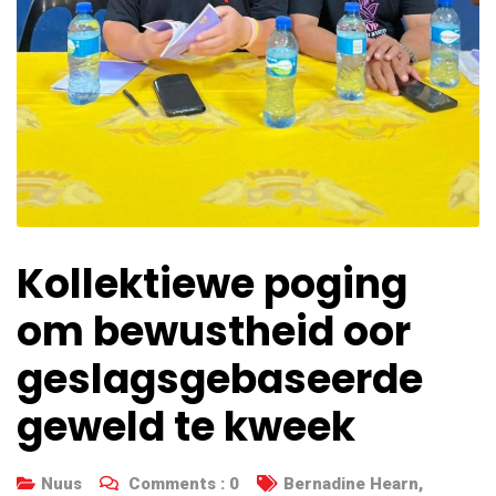
Kollektiewe poging
om bewustheid oor
geslagsgebaseerde
geweld te kweek
Nuus
Comments :
0
Bernadine Hearn
,