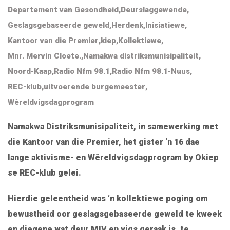
Departement van Gesondheid
,
Deurslaggewende
,
Geslagsgebaseerde geweld
,
Herdenk
,
Inisiatiewe
,
Kantoor van die Premier
,
kiep
,
Kollektiewe
,
Mnr. Mervin Cloete.
,
Namakwa distriksmunisipaliteit
,
Noord-Kaap
,
Radio Nfm 98.1
,
Radio Nfm 98.1-Nuus
,
REC-klub
,
uitvoerende burgemeester
,
Wêreldvigsdagprogram
Namakwa Distriksmunisipaliteit, in samewerking met
die Kantoor van die Premier, het gister ‘n 16 dae
lange aktivisme- en Wêreldvigsdagprogram by Okiep
se REC-klub gelei.
Hierdie geleentheid was ‘n kollektiewe poging om
bewustheid oor geslagsgebaseerde geweld te kweek
en diegene wat deur MIV en vigs geraak is, te