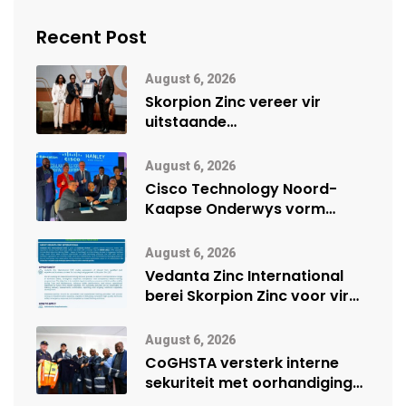
Recent Post
August 6, 2026
Skorpion Zinc vereer vir
uitstaande
veiligheidsprestasie by
Namibië Mynbou Ekspo
August 6, 2026
Cisco Technology Noord-
Kaapse Onderwys vorm
digitale toekoms deur Cisco-
vennootskap
August 6, 2026
Vedanta Zinc International
berei Skorpion Zinc voor vir
moontlike herbegin
August 6, 2026
CoGHSTA versterk interne
sekuriteit met oorhandiging
van uniforms