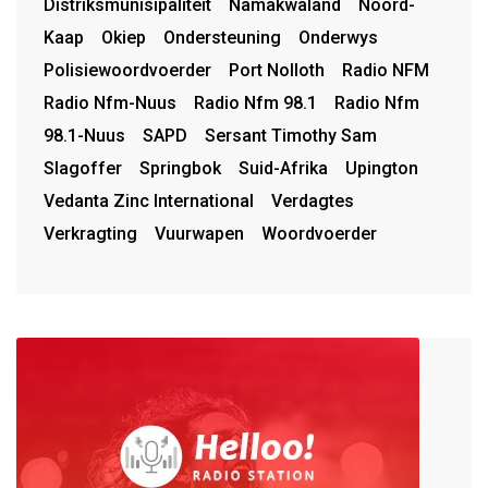
Distriksmunisipaliteit
Namakwaland
Noord-
Kaap
Okiep
Ondersteuning
Onderwys
Polisiewoordvoerder
Port Nolloth
Radio NFM
Radio Nfm-Nuus
Radio Nfm 98.1
Radio Nfm
98.1-Nuus
SAPD
Sersant Timothy Sam
Slagoffer
Springbok
Suid-Afrika
Upington
Vedanta Zinc International
Verdagtes
Verkragting
Vuurwapen
Woordvoerder