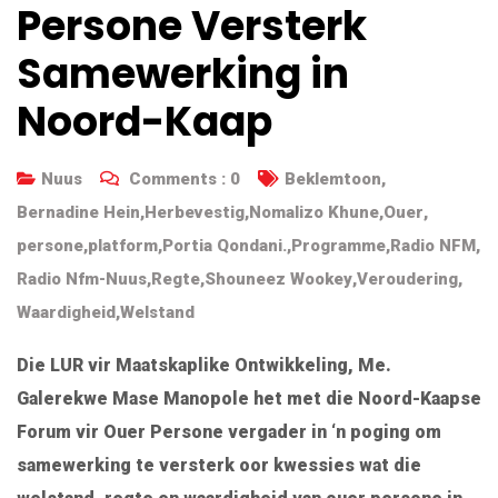
Persone Versterk
Samewerking in
Noord-Kaap
Nuus
Comments :
0
Beklemtoon
,
Bernadine Hein
,
Herbevestig
,
Nomalizo Khune
,
Ouer
,
persone
,
platform
,
Portia Qondani.
,
Programme
,
Radio NFM
,
Radio Nfm-Nuus
,
Regte
,
Shouneez Wookey
,
Veroudering
,
Waardigheid
,
Welstand
Die LUR vir Maatskaplike Ontwikkeling, Me.
Galerekwe Mase Manopole het met die
Noord-Kaapse
Forum vir Ouer Persone
vergader in ‘n poging om
samewerking te versterk oor kwessies wat die