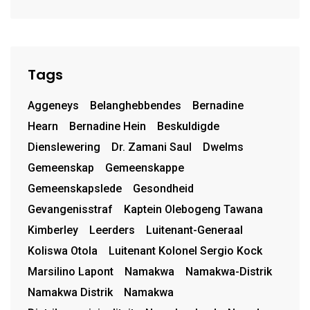
Tags
Aggeneys
Belanghebbendes
Bernadine
Hearn
Bernadine Hein
Beskuldigde
Dienslewering
Dr. Zamani Saul
Dwelms
Gemeenskap
Gemeenskappe
Gemeenskapslede
Gesondheid
Gevangenisstraf
Kaptein Olebogeng Tawana
Kimberley
Leerders
Luitenant-Generaal
Koliswa Otola
Luitenant Kolonel Sergio Kock
Marsilino Lapont
Namakwa
Namakwa-Distrik
Namakwa Distrik
Namakwa