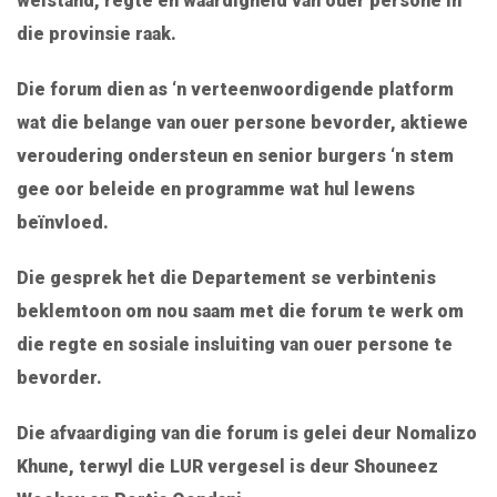
welstand, regte en waardigheid van ouer persone in
die provinsie raak.
Die forum dien as ‘n verteenwoordigende platform
wat die belange van ouer persone bevorder, aktiewe
veroudering ondersteun en senior burgers ‘n stem
gee oor beleide en programme wat hul lewens
beïnvloed.
Die gesprek het die Departement se verbintenis
beklemtoon om nou saam met die forum te werk om
die regte en sosiale insluiting van ouer persone te
bevorder.
Die afvaardiging van die forum is gelei deur
Nomalizo
Khune
, terwyl die LUR vergesel is deur
Shouneez