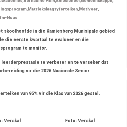
,
Akademies
,
Bernadine Hein
,
Emosioneel
,
Gemeenskappe
,
ningsprogram
,
Matriekslaagsyferteiken
,
Motiveer
,
Nfm-Nuus
et skoolhoofde in die Kamiesberg Munisipale gebied
e die eerste kwartaal te evalueer en die
sprogram te monitor.
 leerderprestasie te verbeter en te verseker dat
rbereiding vir die 2026 Nasionale Senior
rteiken van 95% vir die Klas van 2026 gestel.
o: Verskaf
Foto: Verskaf