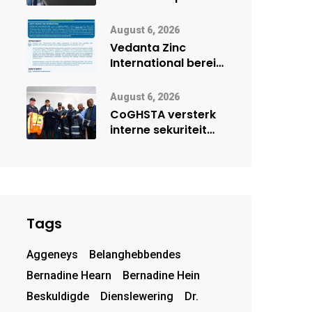
Onderwys vorm
digitale toekoms
August 6, 2026
deur Cisco-
Vedanta Zinc
vennootskap
International berei
Skorpion Zinc voor
vir moontlike
August 6, 2026
herbegin
CoGHSTA versterk
interne sekuriteit
met oorhandiging
van uniforms
Tags
Aggeneys
Belanghebbendes
Bernadine Hearn
Bernadine Hein
Beskuldigde
Dienslewering
Dr.