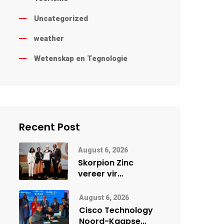
Uncategorized
weather
Wetenskap en Tegnologie
Recent Post
August 6, 2026
Skorpion Zinc
vereer vir
uitstaande
veiligheidsprestasie
August 6, 2026
by Namibië Mynbou
Cisco Technology
Ekspo
Noord-Kaapse