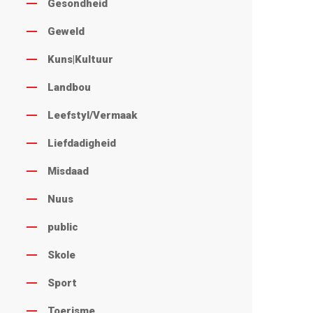
Gesondheid
Geweld
Kuns|Kultuur
Landbou
Leefstyl/Vermaak
Liefdadigheid
Misdaad
Nuus
public
Skole
Sport
Toerisme