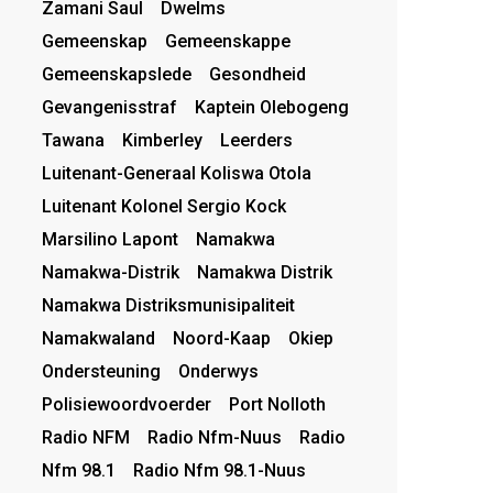
Zamani Saul
Dwelms
Gemeenskap
Gemeenskappe
Gemeenskapslede
Gesondheid
Gevangenisstraf
Kaptein Olebogeng
Tawana
Kimberley
Leerders
Luitenant-Generaal Koliswa Otola
Luitenant Kolonel Sergio Kock
Marsilino Lapont
Namakwa
Namakwa-Distrik
Namakwa Distrik
Namakwa Distriksmunisipaliteit
Namakwaland
Noord-Kaap
Okiep
Ondersteuning
Onderwys
Polisiewoordvoerder
Port Nolloth
Radio NFM
Radio Nfm-Nuus
Radio
Nfm 98.1
Radio Nfm 98.1-Nuus