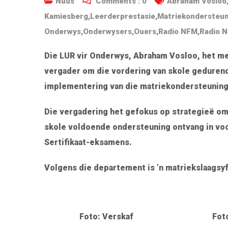
Nuus
Comments :
0
Abraham Vosloo
Kamiesberg
,
Leerderprestasie
,
Matriekondersteu
Onderwys
,
Onderwysers
,
Ouers
,
Radio NFM
,
Radio 
Die LUR vir Onderwys, Abraham Vosloo, het m
vergader om die vordering van skole gedurend
implementering van die matriekondersteuning
Die vergadering het gefokus op strategieë om
skole voldoende ondersteuning ontvang in voo
Sertifikaat-eksamens.
Volgens die departement is ’n matriekslaagsyfe
Foto: Verskaf
Fot