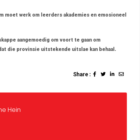
aam moet werk om leerders akademies en emosioneel
skappe aangemoedig om voort te gaan om
at die provinsie uitstekende uitslae kan behaal.
Share :
ne Hein