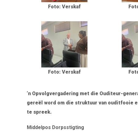
Foto: Verskaf
Fot
Foto: Verskaf
Fot
’n Opvolgvergadering met die Ouditeur-generaa
gereël word om die struktuur van ouditfooie e
te spreek.
Middelpos Dorpsstigting