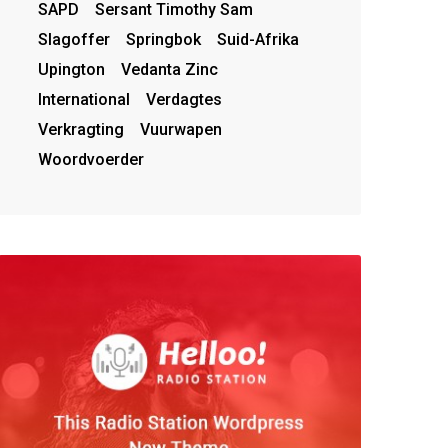
SAPD
Sersant Timothy Sam
Slagoffer
Springbok
Suid-Afrika
Upington
Vedanta Zinc
International
Verdagtes
Verkragting
Vuurwapen
Woordvoerder