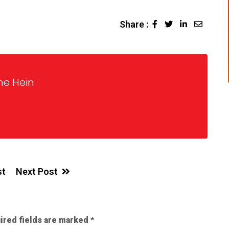
Share :
ne Hein
st
Next Post
ired fields are marked
*