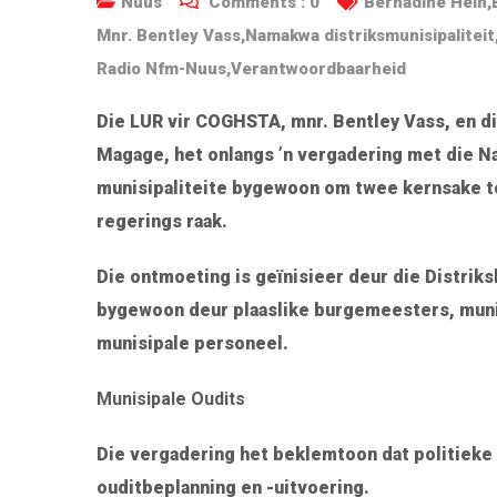
Nuus
Comments :
0
Bernadine Hein
,
Mnr. Bentley Vass
,
Namakwa distriksmunisipaliteit
Radio Nfm-Nuus
,
Verantwoordbaarheid
Die LUR vir COGHSTA, mnr. Bentley Vass, en di
Magage, het onlangs ’n vergadering met die Na
munisipaliteite bygewoon om twee kernsake te
regerings raak.
Die ontmoeting is geïnisieer deur die Distrik
bygewoon deur plaaslike burgemeesters, mun
munisipale personeel.
Munisipale Oudits
Die vergadering het beklemtoon dat politieke l
ouditbeplanning en -uitvoering.