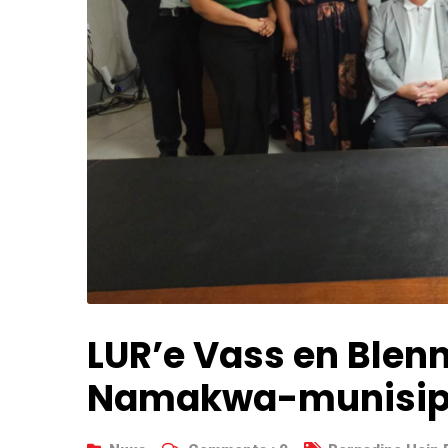
LUR’e Vass en Ble
Namakwa-munisipa