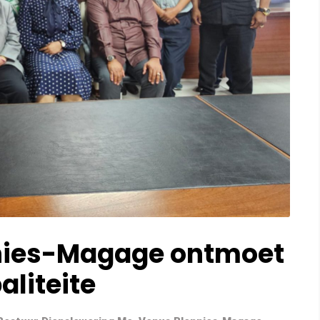
nnies-Magage ontmoet
liteite