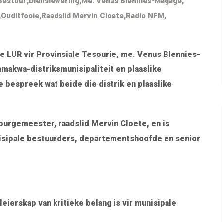
Bestuur
,
Dienslewering
,
Me. Venus Blennies-Magage
,
,
Ouditfooie
,
Raadslid Mervin Cloete
,
Radio NFM
,
e LUR vir Provinsiale Tesourie, me. Venus Blennies-
makwa-distriksmunisipaliteit en plaaslike
 bespreek wat beide die distrik en plaaslike
sburgemeester, raadslid Mervin Cloete, en is
isipale bestuurders, departementshoofde en senior
eierskap van kritieke belang is vir munisipale