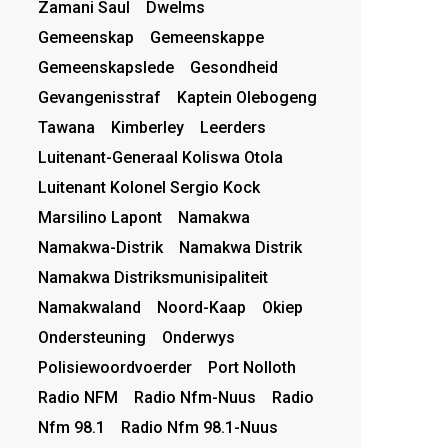
Zamani Saul
Dwelms
Gemeenskap
Gemeenskappe
Gemeenskapslede
Gesondheid
Gevangenisstraf
Kaptein Olebogeng
Tawana
Kimberley
Leerders
Luitenant-Generaal Koliswa Otola
Luitenant Kolonel Sergio Kock
Marsilino Lapont
Namakwa
Namakwa-Distrik
Namakwa Distrik
Namakwa Distriksmunisipaliteit
Namakwaland
Noord-Kaap
Okiep
Ondersteuning
Onderwys
Polisiewoordvoerder
Port Nolloth
Radio NFM
Radio Nfm-Nuus
Radio
Nfm 98.1
Radio Nfm 98.1-Nuus