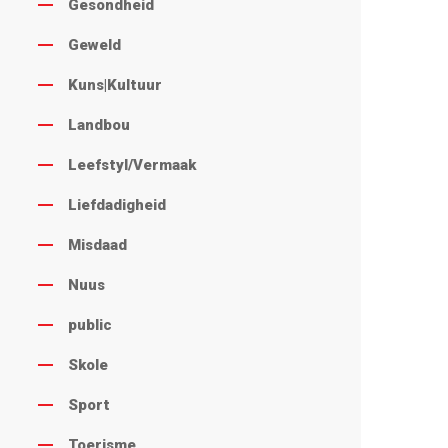
Gesondheid
Geweld
Kuns|Kultuur
Landbou
Leefstyl/Vermaak
Liefdadigheid
Misdaad
Nuus
public
Skole
Sport
Toerisme