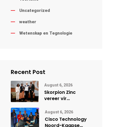
Uncategorized
weather
Wetenskap en Tegnologie
Recent Post
August 6, 2026
Skorpion Zinc
vereer vir
uitstaande
veiligheidsprestasie
August 6, 2026
by Namibië Mynbou
Cisco Technology
Ekspo
Noord-Kaapse