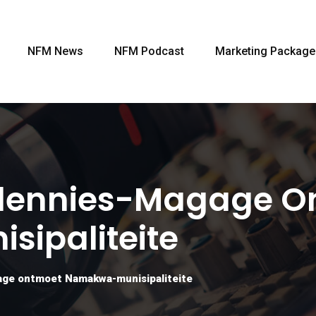
NFM News
NFM Podcast
Marketing Package
 Blennies-Magage 
ipaliteite
age ontmoet Namakwa-munisipaliteite