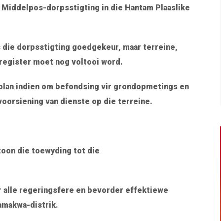
 Middelpos-dorpsstigting in die Hantam Plaaslike
 die dorpsstigting goedgekeur, maar terreine,
register moet nog voltooi word.
eplan indien om befondsing vir grondopmetings en
 voorsiening van dienste op die terreine.
oon die toewyding tot die
 alle regeringsfere en bevorder effektiewe
amakwa-distrik.