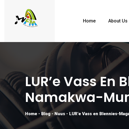
Home
About Us
LUR’e Vass En
Namakwa-Munis
Home
-
Blog
-
Nuus
-
LUR’e Vass en Blennies-Mag