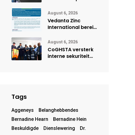
Onderwys vorm
digitale toekoms
August 6, 2026
deur Cisco-
Vedanta Zinc
vennootskap
International berei
Skorpion Zinc voor
vir moontlike
August 6, 2026
herbegin
CoGHSTA versterk
interne sekuriteit
met oorhandiging
van uniforms
Tags
Aggeneys
Belanghebbendes
Bernadine Hearn
Bernadine Hein
Beskuldigde
Dienslewering
Dr.