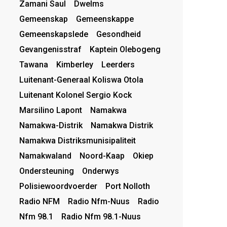
Zamani Saul
Dwelms
Gemeenskap
Gemeenskappe
Gemeenskapslede
Gesondheid
Gevangenisstraf
Kaptein Olebogeng
Tawana
Kimberley
Leerders
Luitenant-Generaal Koliswa Otola
Luitenant Kolonel Sergio Kock
Marsilino Lapont
Namakwa
Namakwa-Distrik
Namakwa Distrik
Namakwa Distriksmunisipaliteit
Namakwaland
Noord-Kaap
Okiep
Ondersteuning
Onderwys
Polisiewoordvoerder
Port Nolloth
Radio NFM
Radio Nfm-Nuus
Radio
Nfm 98.1
Radio Nfm 98.1-Nuus