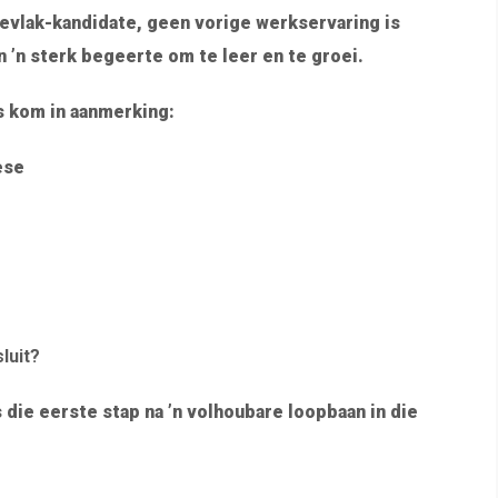
eevlak-kandidate, geen vorige werkservaring is
 ’n sterk begeerte om te leer en te groei.
gs kom in aanmerking:
ese
luit?
s die eerste stap na ’n volhoubare loopbaan in die