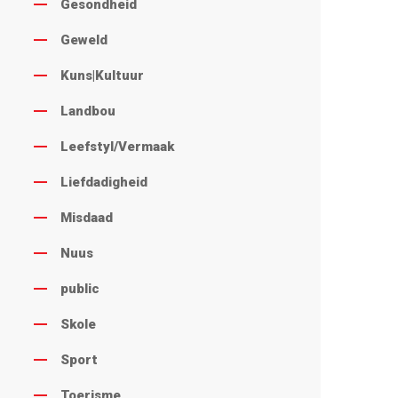
Gesondheid
Geweld
Kuns|Kultuur
Landbou
Leefstyl/Vermaak
Liefdadigheid
Misdaad
Nuus
public
Skole
Sport
Toerisme