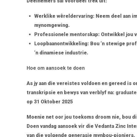
Deelnemers sal voordeel trek uit:
Werklike wêreldervaring: Neem deel aan imp
mynomgewing.
Professionele mentorskap: Ontwikkel jou v
Loopbaanontwikkeling: Bou ’n stewige prof
’n dinamiese industrie.
Hoe om aansoek te doen
As jy aan die vereistes voldoen en gereed is o
transkripsie en bewys van verblyf na:
graduate
op 31 Oktober 2025
Moenie net oor jou toekoms droom nie, bou di
Doen vandag aansoek vir die Vedanta Zinc Int
van die volgende generasie mynbou-pioniers.