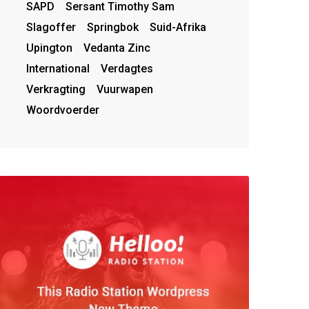
SAPD
Sersant Timothy Sam
Slagoffer
Springbok
Suid-Afrika
Upington
Vedanta Zinc
International
Verdagtes
Verkragting
Vuurwapen
Woordvoerder