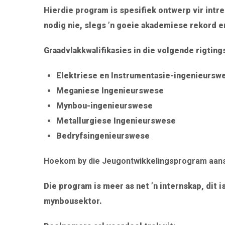
Hierdie program is spesifiek ontwerp vir intr
nodig nie, slegs ’n goeie akademiese rekord en
Graadvlakkwalifikasies in die volgende rigtin
Elektriese en Instrumentasie-ingenieursw
Meganiese Ingenieurswese
Mynbou-ingenieurswese
Metallurgiese Ingenieurswese
Bedryfsingenieurswese
Hoekom by die Jeugontwikkelingsprogram aans
Die program is meer as net ’n internskap, dit i
mynbousektor.