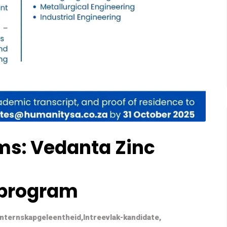
ms: Vedanta Zinc
sprogram
Internskapgeleentheid
,
Intreevlak-kandidate
,