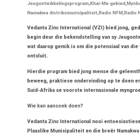
Jeugontwikkelingsprogram
,
Khai-Ma-gebied
,
Mynbo
Namakwa distriksmunisipaliteit
,
Radio NFM
,
Radio 
Vedanta Zinc International (VZI) bied jong, g
begin deur die bekendstelling van sy
J
eugontw
wat daarop gemik is om die potensiaal van di
ontsluit.
Hierdie program bied jong mense die geleenth
beweeg, praktiese ondervinding op te doen en
Suid-Afrika se voorste internasionale myngro
Wie kan aansoek doen?
Vedanta Zinc International nooi entoesiastie
Plaaslike Munisipaliteit en die breër Namakwa