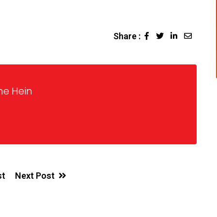
Share :
ne Hein
st
Next Post