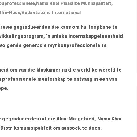
uprofessionele
,
Nama Khoi Plaaslike Munisipaliteit
,
Nfm-Nuus
,
Vedanta Zinc International
edrewe gegradueerdes die kans om hul loopbane te
ikkelingsprogram, ’n unieke internskapgeleentheid
e volgende generasie mynbouprofessionele te
eid om van die klaskamer na die werklike wêreld te
 professionele mentorskap te ontvang in een van
epe.
se gegradueerdes uit die Khai-Ma-gebied, Nama Khoi
 Distriksmunisipalite
it
om aansoek te doen.