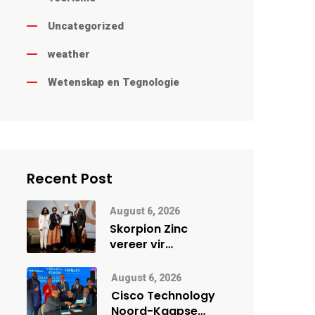
Uncategorized
weather
Wetenskap en Tegnologie
Recent Post
August 6, 2026
Skorpion Zinc
vereer vir
uitstaande
veiligheidsprestasie
August 6, 2026
by Namibië Mynbou
Cisco Technology
Ekspo
Noord-Kaapse