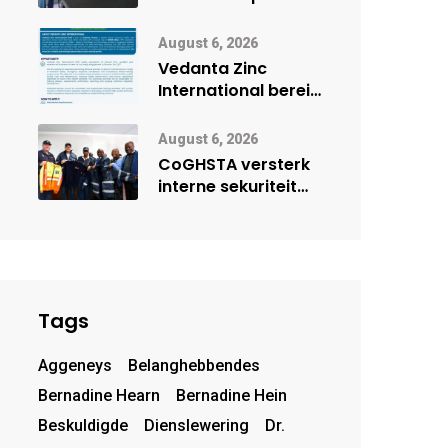
Onderwys vorm
digitale toekoms
August 6, 2026
deur Cisco-
Vedanta Zinc
vennootskap
International berei
Skorpion Zinc voor
vir moontlike
August 6, 2026
herbegin
CoGHSTA versterk
interne sekuriteit
met oorhandiging
van uniforms
Tags
Aggeneys
Belanghebbendes
Bernadine Hearn
Bernadine Hein
Beskuldigde
Dienslewering
Dr.