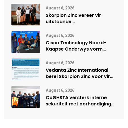
August 6, 2026
Skorpion Zinc vereer vir
uitstaande
veiligheidsprestasie by
Namibië Mynbou Ekspo
August 6, 2026
Cisco Technology Noord-
Kaapse Onderwys vorm
digitale toekoms deur Cisco-
vennootskap
August 6, 2026
Vedanta Zinc International
berei Skorpion Zinc voor vir
moontlike herbegin
August 6, 2026
CoGHSTA versterk interne
sekuriteit met oorhandiging
van uniforms