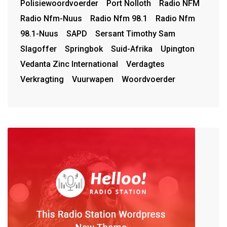
Polisiewoordvoerder
Port Nolloth
Radio NFM
Radio Nfm-Nuus
Radio Nfm 98.1
Radio Nfm
98.1-Nuus
SAPD
Sersant Timothy Sam
Slagoffer
Springbok
Suid-Afrika
Upington
Vedanta Zinc International
Verdagtes
Verkragting
Vuurwapen
Woordvoerder