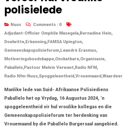
polisielede
Nuus
Comments :
0
Adjudant-Offisier Omphile Masegela
,
Bernadine Hein
,
Doelwitte
,
Erkenning
,
FAMSA Upington
,
Gemeenskapspolisieforum
,
Leandrè Erasmus
,
Motiveringsboodskappe
,
Onskatbare
,
Organisasie
,
Paballelo
,
Pastoor Melvin Verwant
,
Radio NFM
,
Radio Nfm-Nuus
,
Spoggeleentheid
,
Vrouemaand
,
Waardeer
Manlike lede van Suid- Afrikaanse Polisiediens
Paballelo het op Vrydag, 16 Augustus 2024, ‘n
spoggeleentheid vir hul vroulike kollegas en die
Gemeenskapspolisieforum ter herdenking van
Vrouemaand by die Paballelo Burgersaal aangebied.