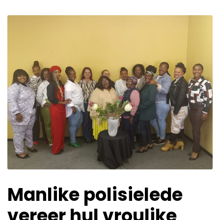
Manlike polisielede
vereer hul vroulike