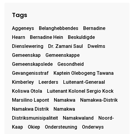
Tags
Aggeneys
Belanghebbendes
Bernadine
Hearn
Bernadine Hein
Beskuldigde
Dienslewering
Dr. Zamani Saul
Dwelms
Gemeenskap
Gemeenskappe
Gemeenskapslede
Gesondheid
Gevangenisstraf
Kaptein Olebogeng Tawana
Kimberley
Leerders
Luitenant-Generaal
Koliswa Otola
Luitenant Kolonel Sergio Kock
Marsilino Lapont
Namakwa
Namakwa-Distrik
Namakwa Distrik
Namakwa
Distriksmunisipaliteit
Namakwaland
Noord-
Kaap
Okiep
Ondersteuning
Onderwys