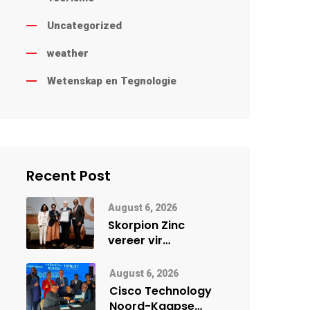
Uncategorized
weather
Wetenskap en Tegnologie
Recent Post
August 6, 2026
Skorpion Zinc
vereer vir
uitstaande
veiligheidsprestasie
August 6, 2026
by Namibië Mynbou
Cisco Technology
Ekspo
Noord-Kaapse