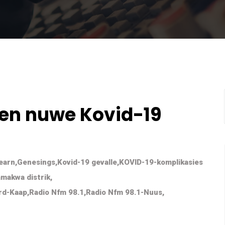
en nuwe Kovid-19
earn
,
Genesings
,
Kovid-19 gevalle
,
KOVID-19-komplikasies
makwa distrik
,
rd-Kaap
,
Radio Nfm 98.1
,
Radio Nfm 98.1-Nuus
,