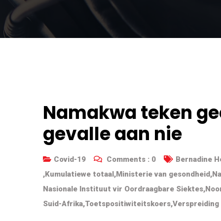
Namakwa teken ge
gevalle aan nie
Covid-19
Comments :
0
Bernadine H
,
Kumulatiewe totaal
,
Ministerie van gesondheid
,
Na
Nasionale Instituut vir Oordraagbare Siektes
,
Noo
Suid-Afrika
,
Toetspositiwiteitskoers
,
Verspreiding