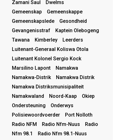
Zamani Saul
Dwelms
Gemeenskap
Gemeenskappe
Gemeenskapslede
Gesondheid
Gevangenisstraf
Kaptein Olebogeng
Tawana
Kimberley
Leerders
Luitenant-Generaal Koliswa Otola
Luitenant Kolonel Sergio Kock
Marsilino Lapont
Namakwa
Namakwa-Distrik
Namakwa Distrik
Namakwa Distriksmunisipaliteit
Namakwaland
Noord-Kaap
Okiep
Ondersteuning
Onderwys
Polisiewoordvoerder
Port Nolloth
Radio NFM
Radio Nfm-Nuus
Radio
Nfm 98.1
Radio Nfm 98.1-Nuus