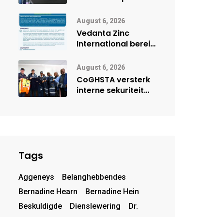
Onderwys vorm
digitale toekoms
August 6, 2026
deur Cisco-
Vedanta Zinc
vennootskap
International berei
Skorpion Zinc voor
vir moontlike
August 6, 2026
herbegin
CoGHSTA versterk
interne sekuriteit
met oorhandiging
van uniforms
Tags
Aggeneys
Belanghebbendes
Bernadine Hearn
Bernadine Hein
Beskuldigde
Dienslewering
Dr.