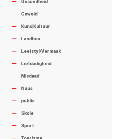
Gesondheid
Geweld
Kuns|Kultuur
Landbou
Leefstyl/Vermaak
Liefdadigheid
Misdaad
Nuus
public
Skole
Sport
Toerisme