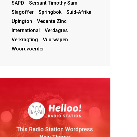
SAPD
Sersant Timothy Sam
Slagoffer
Springbok
Suid-Afrika
Upington
Vedanta Zinc
International
Verdagtes
Verkragting
Vuurwapen
Woordvoerder