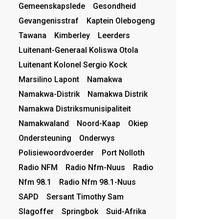
Gemeenskapslede
Gesondheid
Gevangenisstraf
Kaptein Olebogeng
Tawana
Kimberley
Leerders
Luitenant-Generaal Koliswa Otola
Luitenant Kolonel Sergio Kock
Marsilino Lapont
Namakwa
Namakwa-Distrik
Namakwa Distrik
Namakwa Distriksmunisipaliteit
Namakwaland
Noord-Kaap
Okiep
Ondersteuning
Onderwys
Polisiewoordvoerder
Port Nolloth
Radio NFM
Radio Nfm-Nuus
Radio
Nfm 98.1
Radio Nfm 98.1-Nuus
SAPD
Sersant Timothy Sam
Slagoffer
Springbok
Suid-Afrika