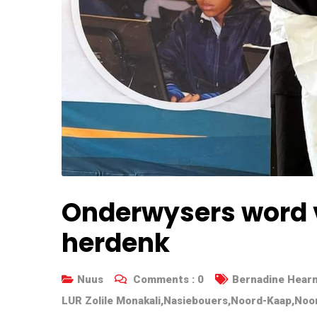
Onderwysers word
herdenk
Nuus
Comments :
0
Bernadine Hear
LUR Zolile Monakali
,
Nasiebouers
,
Noord-Kaap
,
Noo