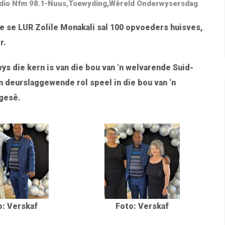
dio Nfm 98.1-Nuus
,
Toewyding
,
Wêreld Onderwysersdag
 se LUR Zolile Monakali sal 100 opvoeders huisves,
r.
 die kern is van die bou van ‘n welvarende Suid-
n deurslaggewende rol speel in die bou van ‘n
gesê.
o: Verskaf
Foto: Verskaf