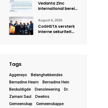
deur Cisco-
Vedanta Zinc
vennootskap
International berei
Skorpion Zinc voor
vir moontlike
August 6, 2026
herbegin
CoGHSTA versterk
interne sekuriteit
met oorhandiging
van uniforms
Tags
Aggeneys
Belanghebbendes
Bernadine Hearn
Bernadine Hein
Beskuldigde
Dienslewering
Dr.
Zamani Saul
Dwelms
Gemeenskap
Gemeenskappe