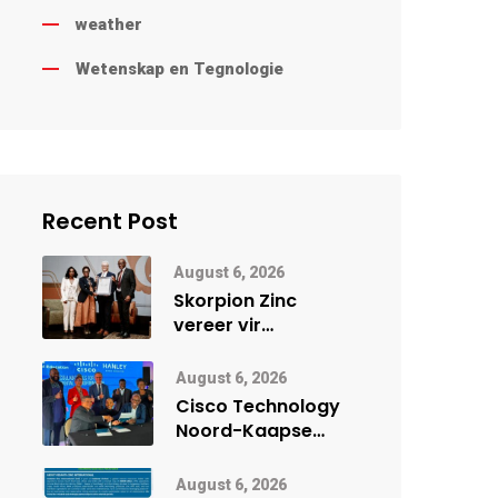
weather
Wetenskap en Tegnologie
Recent Post
August 6, 2026
Skorpion Zinc
vereer vir
uitstaande
veiligheidsprestasie
August 6, 2026
by Namibië Mynbou
Cisco Technology
Ekspo
Noord-Kaapse
Onderwys vorm
digitale toekoms
August 6, 2026