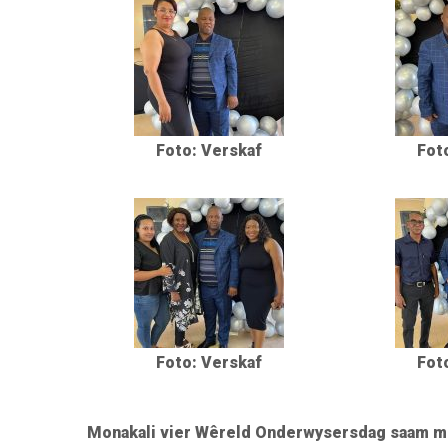
Foto: Verskaf
Fot
Foto: Verskaf
Fot
Monakali vier Wêreld Onderwysersdag saam met