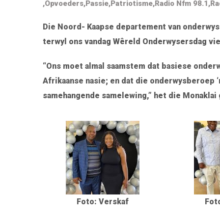
,
Opvoeders
,
Passie
,
Patriotisme
,
Radio Nfm 98.1
,
Ra
Die Noord- Kaapse departement van onderwyse
terwyl ons vandag Wêreld Onderwysersdag vie
“Ons moet almal saamstem dat basiese onderwys
Afrikaanse nasie; en dat die onderwysberoep ‘
samehangende samelewing,” het die Monaklai 
Foto: Verskaf
Fot