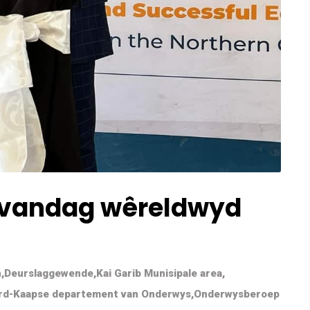
 vandag wêreldwyd
n
,
Deurslaggewende
,
Kai Garib Munisipale area
,
rd-Kaapse departement van Onderwys
,
Onderwysberoep