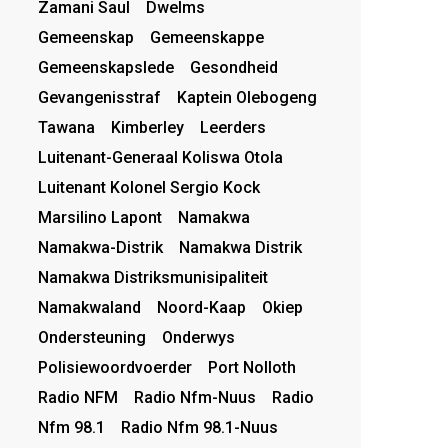
Zamani Saul
Dwelms
Gemeenskap
Gemeenskappe
Gemeenskapslede
Gesondheid
Gevangenisstraf
Kaptein Olebogeng
Tawana
Kimberley
Leerders
Luitenant-Generaal Koliswa Otola
Luitenant Kolonel Sergio Kock
Marsilino Lapont
Namakwa
Namakwa-Distrik
Namakwa Distrik
Namakwa Distriksmunisipaliteit
Namakwaland
Noord-Kaap
Okiep
Ondersteuning
Onderwys
Polisiewoordvoerder
Port Nolloth
Radio NFM
Radio Nfm-Nuus
Radio
Nfm 98.1
Radio Nfm 98.1-Nuus