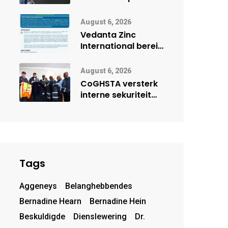
Onderwys vorm
digitale toekoms
August 6, 2026
deur Cisco-
Vedanta Zinc
vennootskap
International berei
Skorpion Zinc voor
vir moontlike
August 6, 2026
herbegin
CoGHSTA versterk
interne sekuriteit
met oorhandiging
van uniforms
Tags
Aggeneys
Belanghebbendes
Bernadine Hearn
Bernadine Hein
Beskuldigde
Dienslewering
Dr.