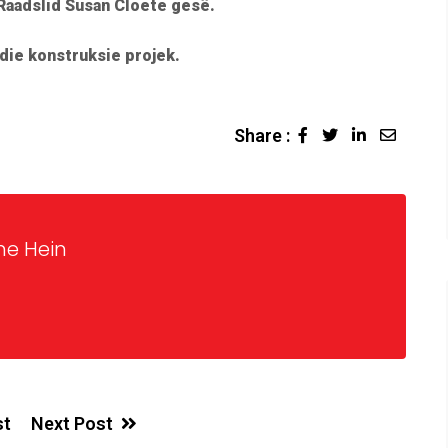
Raadslid Susan Cloete gesê.
die konstruksie projek.
Share :
ne Hein
st
Next Post