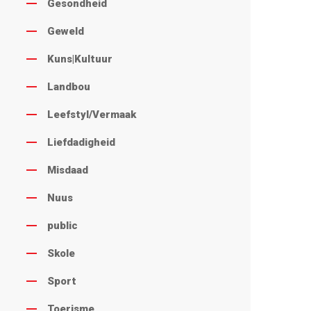
Gesondheid
Geweld
Kuns|Kultuur
Landbou
Leefstyl/Vermaak
Liefdadigheid
Misdaad
Nuus
public
Skole
Sport
Toerisme