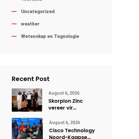
Uncategorized
weather
Wetenskap en Tegnologie
Recent Post
August 6, 2026
Skorpion Zinc
vereer vir
uitstaande
veiligheidsprestasie
August 6, 2026
by Namibië Mynbou
Cisco Technology
Ekspo
Noord-Kaapse