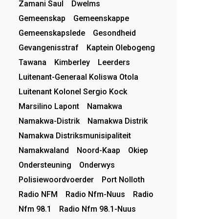
Zamani Saul
Dwelms
Gemeenskap
Gemeenskappe
Gemeenskapslede
Gesondheid
Gevangenisstraf
Kaptein Olebogeng
Tawana
Kimberley
Leerders
Luitenant-Generaal Koliswa Otola
Luitenant Kolonel Sergio Kock
Marsilino Lapont
Namakwa
Namakwa-Distrik
Namakwa Distrik
Namakwa Distriksmunisipaliteit
Namakwaland
Noord-Kaap
Okiep
Ondersteuning
Onderwys
Polisiewoordvoerder
Port Nolloth
Radio NFM
Radio Nfm-Nuus
Radio
Nfm 98.1
Radio Nfm 98.1-Nuus