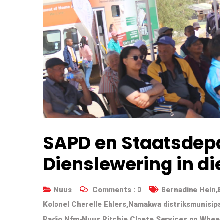
SAPD en Staatsdep
Dienslewering in d
Nuus
Comments :
0
Bernadine Hein
,
Kolonel Cherelle Ehlers
,
Namakwa distriksmunisipa
Radio Nfm-Nuus
,
Ritchie Cloete
,
Services on Whee