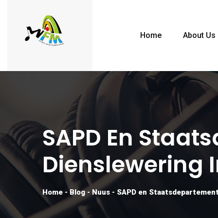
Home
About Us
SAPD En Staats
Dienslewering 
Home
-
Blog
-
Nuus
-
SAPD en Staatsdepartemente