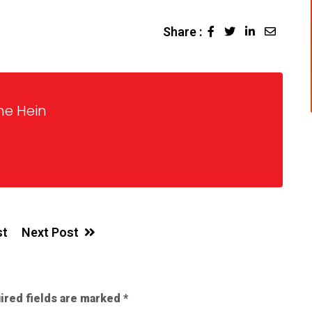
Share :
ne Hein
st
Next Post
ired fields are marked
*