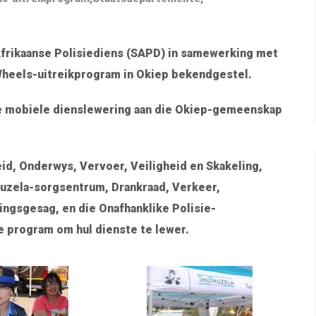
Afrikaanse Polisiediens (SAPD) in samewerking met
Wheels-uitreikprogram in Okiep bekendgestel.
ike mobiele dienslewering aan die Okiep-gemeenskap
id, Onderwys, Vervoer, Veiligheid en Skakeling,
huzela-sorgsentrum, Drankraad, Verkeer,
ingsgesag, en die Onafhanklike Polisie-
 program om hul dienste te lewer.