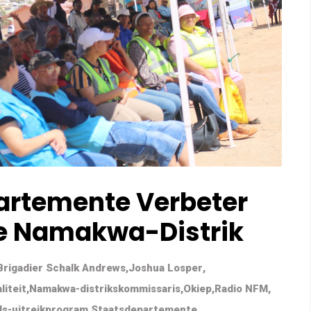
artemente Verbeter
ie Namakwa-Distrik
Brigadier Schalk Andrews
,
Joshua Losper
,
liteit
,
Namakwa-distrikskommissaris
,
Okiep
,
Radio NFM
,
ls-uitreikprogram
,
Staatsdepartemente
,