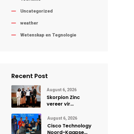
Uncategorized
weather
Wetenskap en Tegnologie
Recent Post
August 6, 2026
Skorpion Zinc
vereer vir
uitstaande
veiligheidsprestasie
August 6, 2026
by Namibië Mynbou
Cisco Technology
Ekspo
Noord-Kaapse