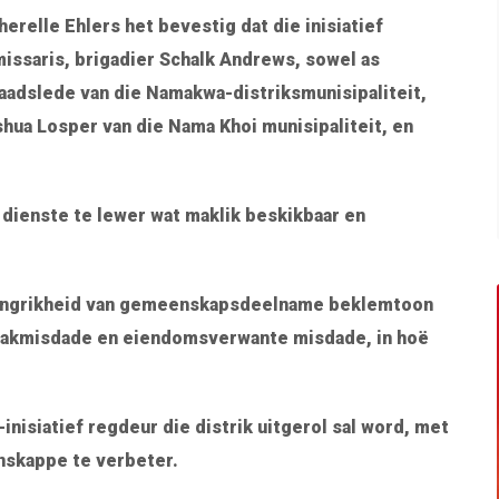
elle Ehlers het bevestig dat die inisiatief
ssaris, brigadier Schalk Andrews, sowel as
aadslede van die Namakwa-distriksmunisipaliteit,
oshua Losper van die Nama Khoi munisipaliteit, en
e dienste te lewer wat maklik beskikbaar en
elangrikheid van gemeenskapsdeelname beklemtoon
ntakmisdade en eiendomsverwante misdade, in hoë
inisiatief regdeur die distrik uitgerol sal word, met
nskappe te verbeter.