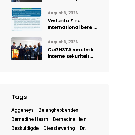
Onderwys vorm
digitale toekoms
August 6, 2026
deur Cisco-
Vedanta Zinc
vennootskap
International berei
Skorpion Zinc voor
vir moontlike
August 6, 2026
herbegin
CoGHSTA versterk
interne sekuriteit
met oorhandiging
van uniforms
Tags
Aggeneys
Belanghebbendes
Bernadine Hearn
Bernadine Hein
Beskuldigde
Dienslewering
Dr.