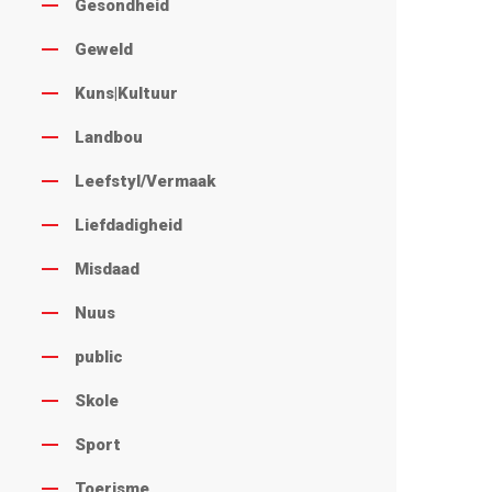
Gesondheid
Geweld
Kuns|Kultuur
Landbou
Leefstyl/Vermaak
Liefdadigheid
Misdaad
Nuus
public
Skole
Sport
Toerisme