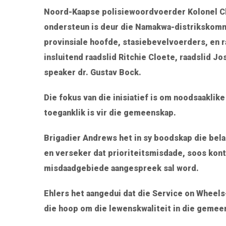
Noord-Kaapse polisiewoordvoerder Kolonel Cher
ondersteun is deur die Namakwa-distrikskommi
provinsiale hoofde, stasiebevelvoerders, en r
insluitend raadslid Ritchie Cloete, raadslid J
speaker dr. Gustav Bock.
Die fokus van die inisiatief is om noodsaaklik
toeganklik is vir die gemeenskap.
Brigadier Andrews het in sy boodskap die b
en verseker dat prioriteitsmisdade, soos ko
misdaadgebiede aangespreek sal word.
Ehlers het aangedui dat die Service on Wheels-
die hoop om die lewenskwaliteit in die gemee