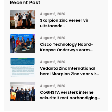
Recent Post
August 6, 2026
Skorpion Zinc vereer vir
uitstaande
veiligheidsprestasie by
Namibië Mynbou Ekspo
August 6, 2026
Cisco Technology Noord-
Kaapse Onderwys vorm
digitale toekoms deur Cisco-
vennootskap
August 6, 2026
Vedanta Zinc International
berei Skorpion Zinc voor vir
moontlike herbegin
August 6, 2026
CoGHSTA versterk interne
sekuriteit met oorhandiging
van uniforms