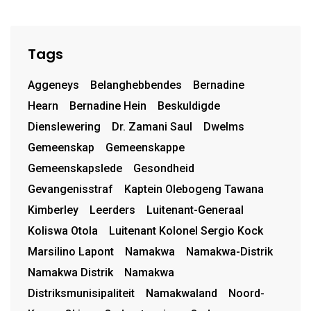
Tags
Aggeneys
Belanghebbendes
Bernadine
Hearn
Bernadine Hein
Beskuldigde
Dienslewering
Dr. Zamani Saul
Dwelms
Gemeenskap
Gemeenskappe
Gemeenskapslede
Gesondheid
Gevangenisstraf
Kaptein Olebogeng Tawana
Kimberley
Leerders
Luitenant-Generaal
Koliswa Otola
Luitenant Kolonel Sergio Kock
Marsilino Lapont
Namakwa
Namakwa-Distrik
Namakwa Distrik
Namakwa
Distriksmunisipaliteit
Namakwaland
Noord-