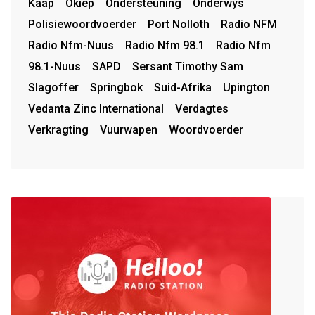
Kaap
Okiep
Ondersteuning
Onderwys
Polisiewoordvoerder
Port Nolloth
Radio NFM
Radio Nfm-Nuus
Radio Nfm 98.1
Radio Nfm
98.1-Nuus
SAPD
Sersant Timothy Sam
Slagoffer
Springbok
Suid-Afrika
Upington
Vedanta Zinc International
Verdagtes
Verkragting
Vuurwapen
Woordvoerder