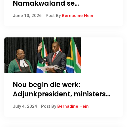
Namakwaland se
Mynbougeskiedenis
June 10, 2026
Post By
Bernadine Hein
Lewendig vir Concordia-
leerders
Nou begin die werk:
Adjunkpresident, ministers
en adjunkministers
July 4, 2024
Post By
Bernadine Hein
ingesweer