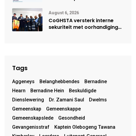
moontlike herbegin
August 6, 2026
CoGHSTA versterk interne
sekuriteit met oorhandiging
van uniforms
Tags
Aggeneys
Belanghebbendes
Bernadine
Hearn
Bernadine Hein
Beskuldigde
Dienslewering
Dr. Zamani Saul
Dwelms
Gemeenskap
Gemeenskappe
Gemeenskapslede
Gesondheid
Gevangenisstraf
Kaptein Olebogeng Tawana