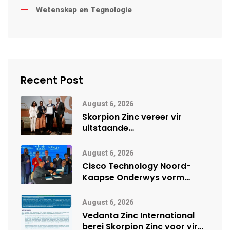
Wetenskap en Tegnologie
Recent Post
August 6, 2026
Skorpion Zinc vereer vir
uitstaande
veiligheidsprestasie by
Namibië Mynbou Ekspo
August 6, 2026
Cisco Technology Noord-
Kaapse Onderwys vorm
digitale toekoms deur Cisco-
vennootskap
August 6, 2026
Vedanta Zinc International
berei Skorpion Zinc voor vir