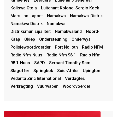
Kimberley
Leerders
Luitenant-Generaal
Koliswa Otola
Luitenant Kolonel Sergio Kock
Marsilino Lapont
Namakwa
Namakwa-Distrik
Namakwa Distrik
Namakwa
Distriksmunisipaliteit
Namakwaland
Noord-
Kaap
Okiep
Ondersteuning
Onderwys
Polisiewoordvoerder
Port Nolloth
Radio NFM
Radio Nfm-Nuus
Radio Nfm 98.1
Radio Nfm
98.1-Nuus
SAPD
Sersant Timothy Sam
Slagoffer
Springbok
Suid-Afrika
Upington
Vedanta Zinc International
Verdagtes
Verkragting
Vuurwapen
Woordvoerder