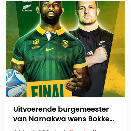
Uitvoerende burgemeester
van Namakwa wens Bokke
sterkte toe