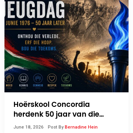
Hoërskool Concordia
herdenk 50 jaar van die
Soweto-opstand
June 18, 2026
Post By
Bernadine Hein