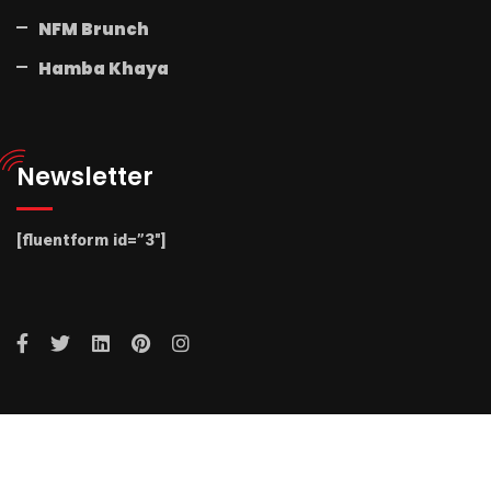
NFM Brunch
Hamba Khaya
Newsletter
[fluentform id=”3″]
© 2025 Radio NFM. All Rights Reserved by Radio NFM.