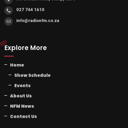
027 744 1610
info@radionfm.co.za
Explore More
Home
Show Schedule
Events
About Us
NFM News
Contact Us