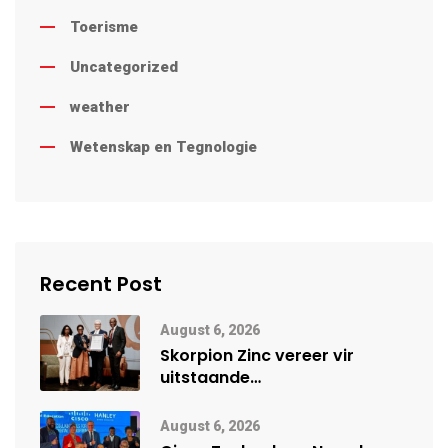
Toerisme
Uncategorized
weather
Wetenskap en Tegnologie
Recent Post
August 6, 2026
Skorpion Zinc vereer vir
uitstaande
veiligheidsprestasie by
Namibië Mynbou Ekspo
August 6, 2026