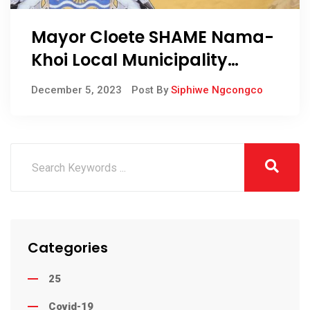
Mayor Cloete SHAME Nama-
Khoi Local Municipality
water service delivery
December 5, 2023
Post By
Siphiwe Ngcongco
Categories
25
Covid-19