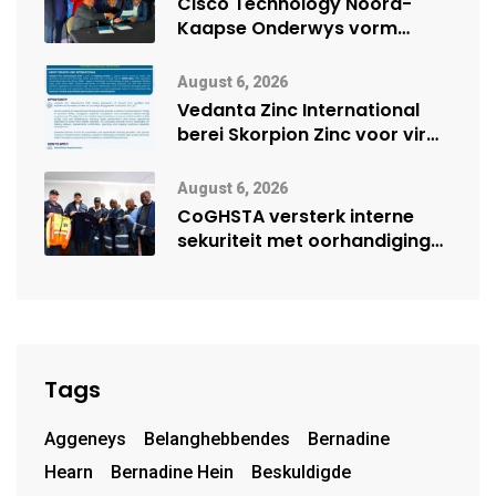
Cisco Technology Noord-
Kaapse Onderwys vorm
digitale toekoms deur Cisco-
vennootskap
August 6, 2026
Vedanta Zinc International
berei Skorpion Zinc voor vir
moontlike herbegin
August 6, 2026
CoGHSTA versterk interne
sekuriteit met oorhandiging
van uniforms
Tags
Aggeneys
Belanghebbendes
Bernadine
Hearn
Bernadine Hein
Beskuldigde