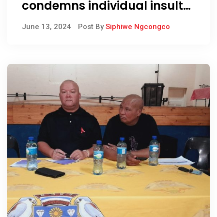
condemns individual insults
over service delivery
June 13, 2024
Post By
Siphiwe Ngcongco