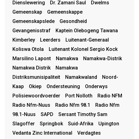
Dienslewering
Dr. Zamani Saul
Dwelms
Gemeenskap
Gemeenskappe
Gemeenskapslede
Gesondheid
Gevangenisstraf
Kaptein Olebogeng Tawana
Kimberley
Leerders
Luitenant-Generaal
Koliswa Otola
Luitenant Kolonel Sergio Kock
Marsilino Lapont
Namakwa
Namakwa-Distrik
Namakwa Distrik
Namakwa
Distriksmunisipaliteit
Namakwaland
Noord-
Kaap
Okiep
Ondersteuning
Onderwys
Polisiewoordvoerder
Port Nolloth
Radio NFM
Radio Nfm-Nuus
Radio Nfm 98.1
Radio Nfm
98.1-Nuus
SAPD
Sersant Timothy Sam
Slagoffer
Springbok
Suid-Afrika
Upington
Vedanta Zinc International
Verdagtes