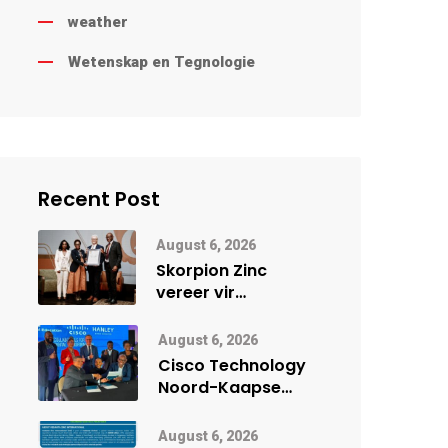
weather
Wetenskap en Tegnologie
Recent Post
August 6, 2026
Skorpion Zinc
vereer vir
uitstaande
veiligheidsprestasie
August 6, 2026
by Namibië Mynbou
Cisco Technology
Ekspo
Noord-Kaapse
Onderwys vorm
digitale toekoms
August 6, 2026