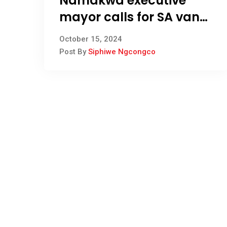
Namakwa executive
mayor calls for SA van
Wyk emotional support
October 15, 2024
Post By
Siphiwe Ngcongco