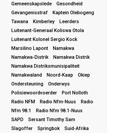
Gemeenskapslede
Gesondheid
Gevangenisstraf
Kaptein Olebogeng
Tawana
Kimberley
Leerders
Luitenant-Generaal Koliswa Otola
Luitenant Kolonel Sergio Kock
Marsilino Lapont
Namakwa
Namakwa-Distrik
Namakwa Distrik
Namakwa Distriksmunisipaliteit
Namakwaland
Noord-Kaap
Okiep
Ondersteuning
Onderwys
Polisiewoordvoerder
Port Nolloth
Radio NFM
Radio Nfm-Nuus
Radio
Nfm 98.1
Radio Nfm 98.1-Nuus
SAPD
Sersant Timothy Sam
Slagoffer
Springbok
Suid-Afrika